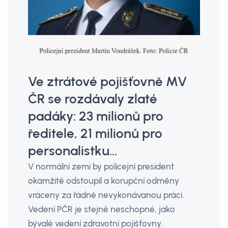
Ve ztrátové pojišťovně MV
ČR se rozdávaly zlaté
padáky: 23 milionů pro
ředitele, 21 milionů pro
personalistku...
V normální zemi by policejní president
okamžitě odstoupil a korupční odměny
vráceny za řádně nevykonávanou práci.
Vedení PČR je stejně neschopné, jako
bývalé vedení zdravotní pojišťovny.