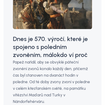
Dnes je 570. výročí, které je
spojeno s poledním
zvoněním, málokdo ví proč
Papež nařídil, aby se obvyklé páteční
zvonění zvonů konalo každý den, přičemž
čas byl stanoven na dvanáct hodin v
poledne. Od té doby zvony zvoní v poledne
v celém křesťanském světě, na památku
vítězství Maďarů nad Turky v
Nándorfehérváru.