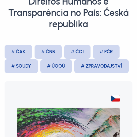
Direitos Humanos e
Transparência no País: Česká
republika
ČAK
ČNB
ČOI
PČR
SOUDY
ŮOOÚ
ZPRAVODAJSTVÍ