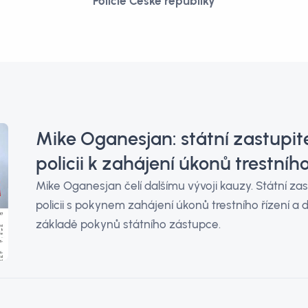
Policie České republiky
Mike Oganesjan: státní zastupitel
policii k zahájení úkonů trestního
Mike Oganesjan čelí dalšímu vývoji kauzy. Státní zast
policii s pokynem zahájení úkonů trestního řízení a d
základě pokynů státního zástupce.