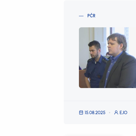
PČR
15.08.2025
EJO