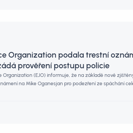
ce Organization podala trestní ozná
ádá prověření postupu policie
 Organization (EJO) informuje, že na základě nově zjištěn
známení na Mike Oganesjan pro podezření ze spáchání celé