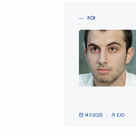
PČR
14.11.2025
EJO