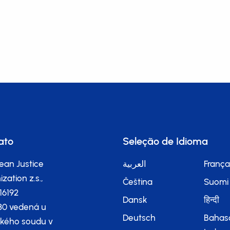
ato
Seleção de Idioma
ean Justice
العربية
França
zation z.s.,
Čeština
Suomi
116192
Dansk
हिन्दी
80 vedená u
Deutsch
Bahas
kého soudu v