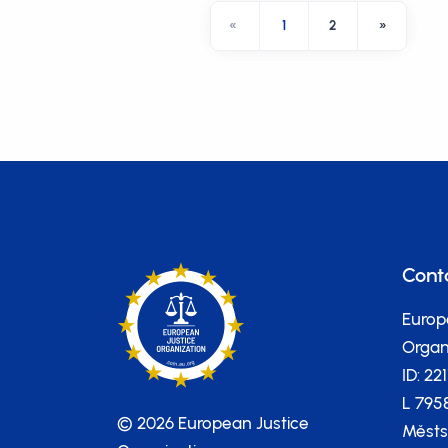
«
1
2
»
Cont
Europ
Organi
ID: 22
L 795
© 2026 European Justice
Městs