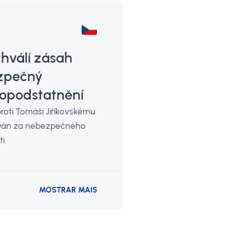
hválí zásah
ezpečný
 opodstatnění
roti Tomáši Jiříkovskému
žován za nebezpečného
i.
MOSTRAR MAIS