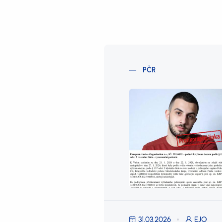
PČR
31.03.2026
EJO