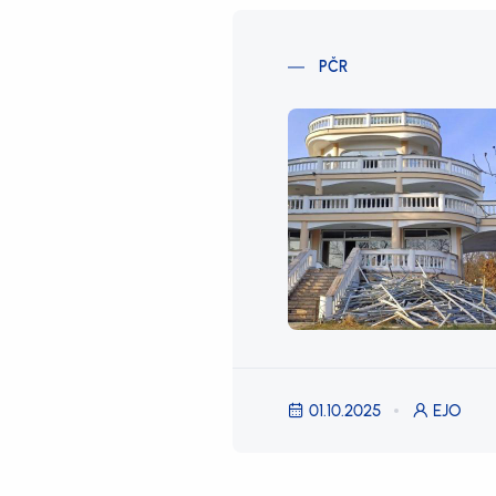
PČR
01.10.2025
EJO