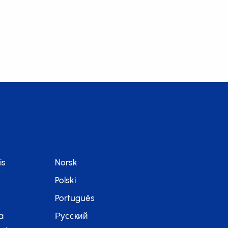
is
Norsk
Polski
Português
a
Русский