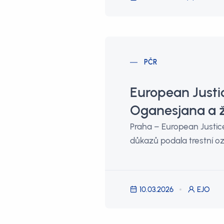
PČR
European Justi
Oganesjana a ž
Praha – European Justice
důkazů podala trestní o
10.03.2026
EJO