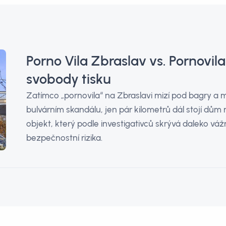
Porno Vila Zbraslav vs. Pornovila
svobody tisku
Zatímco „pornovila“ na Zbraslavi mizí pod bagry a mé
bulvárním skandálu, jen pár kilometrů dál stojí dům na
objekt, který podle investigativců skrývá daleko vážn
bezpečnostní rizika.