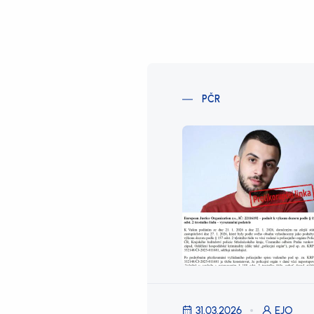
PČR
31.03.2026
EJO