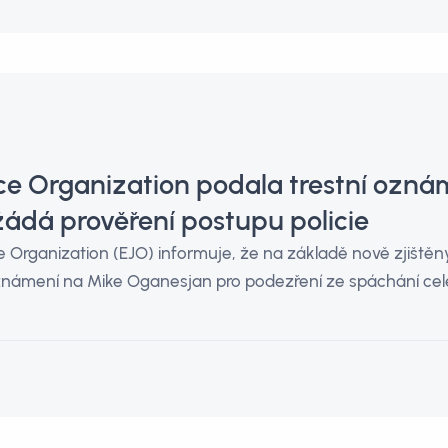
ce Organization podala trestní ozná
ádá prověření postupu policie
 Organization (EJO) informuje, že na základě nově zjištěn
známení na Mike Oganesjan pro podezření ze spáchání celé