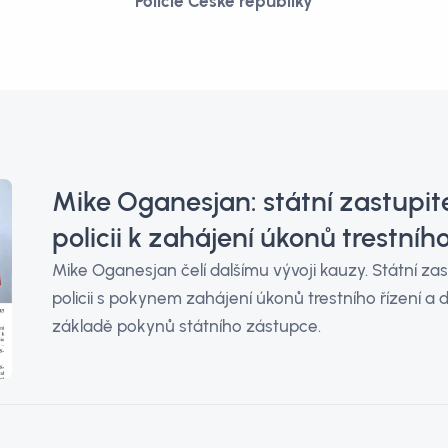
Policie České republiky
Mike Oganesjan: státní zastupitel
policii k zahájení úkonů trestního
Mike Oganesjan čelí dalšímu vývoji kauzy. Státní zast
policii s pokynem zahájení úkonů trestního řízení a d
základě pokynů státního zástupce.