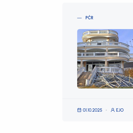
PČR
01.10.2025
EJO