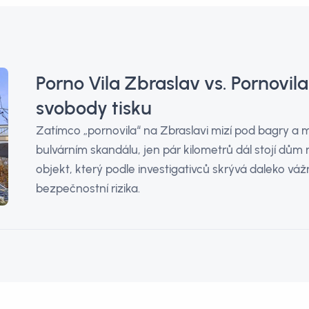
Porno Vila Zbraslav vs. Pornovila
svobody tisku
Zatímco „pornovila“ na Zbraslavi mizí pod bagry a mé
bulvárním skandálu, jen pár kilometrů dál stojí dům na
objekt, který podle investigativců skrývá daleko vážn
bezpečnostní rizika.