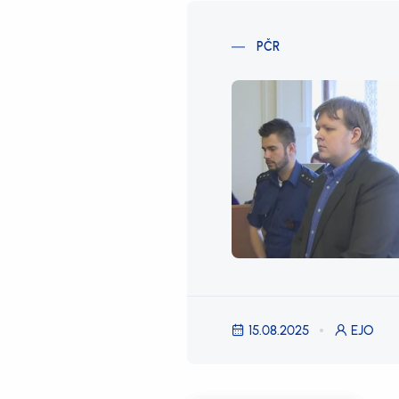
PČR
15.08.2025
EJO