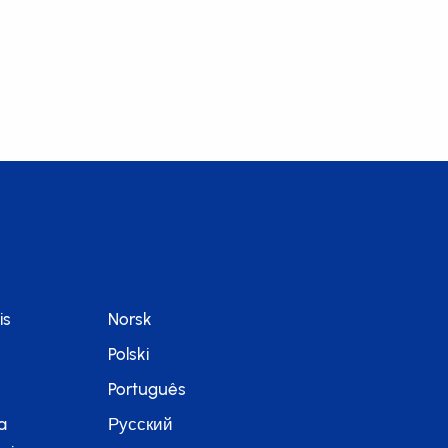
is
Norsk
Polski
Português
a
Русский