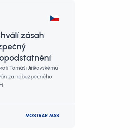
hválí zásah
ezpečný
 opodstatnění
roti Tomáši Jiříkovskému
žován za nebezpečného
i.
MOSTRAR MÁS