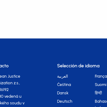
acto
Selección de idioma
ean Justice
العربية
França
zation z.s.,
Čeština
Suomi
116192
Dansk
हिन्दी
80 vedená u
Deutsch
Bahas
kého soudu v