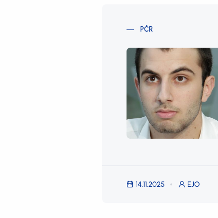
PČR
14.11.2025
EJO