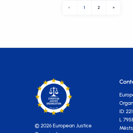
«
1
2
»
Cont
Europ
Organi
ID: 22
L 795
© 2026 European Justice
Městs