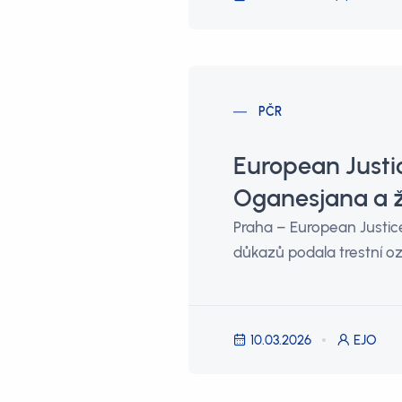
PČR
European Justi
Oganesjana a ž
Praha – European Justice
důkazů podala trestní o
10.03.2026
EJO