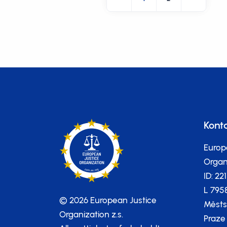
Kont
Europ
Organi
ID: 22
L 795
© 2026 European Justice
Městs
Organization z.s.
Praze