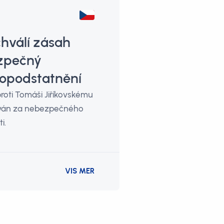
hválí zásah
ezpečný
 opodstatnění
roti Tomáši Jiříkovskému
žován za nebezpečného
i.
VIS MER