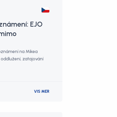
oznámení: EJO
 mimo
 oznámení na Mikea
oddlužení, zatajování
VIS MER