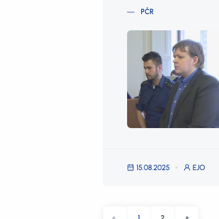
PČR
15.08.2025
EJO
«
1
2
»