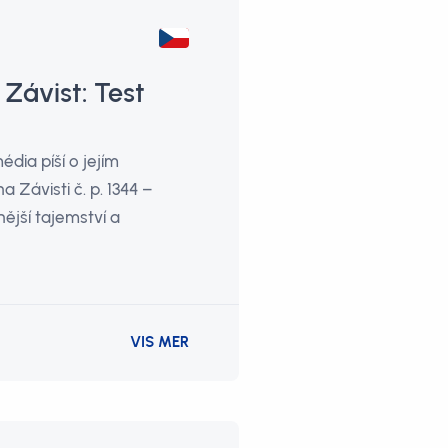
 Závist: Test
dia píší o jejím
 Závisti č. p. 1344 –
ější tajemství a
VIS MER