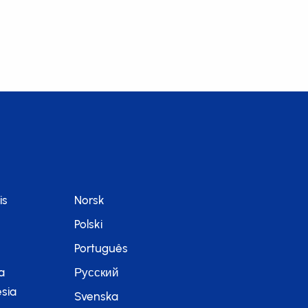
is
Norsk
Polski
Português
a
Русский
sia
Svenska