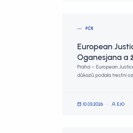
PČR
European Justi
Oganesjana a ž
Praha – European Justice
důkazů podala trestní o
10.03.2026
EJO