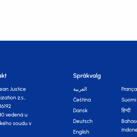
akt
Språkvalg
ean Justice
العربية
França
zation z.s.,
Čeština
Suomi
116192
Dansk
हिन्दी
80 vedená u
Deutsch
Bahas
kého soudu v
Indone
English