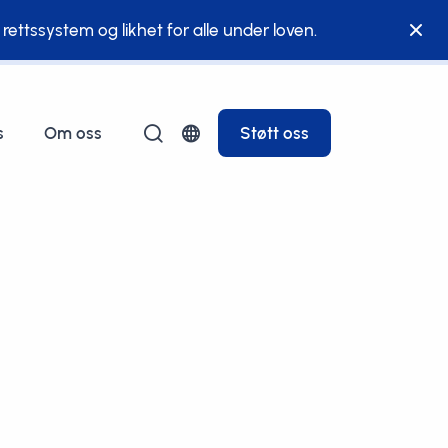
g rettssystem og likhet for alle under loven.
s
Om oss
Støtt oss