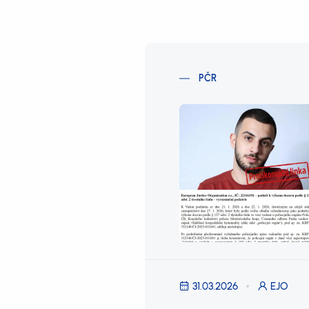
PČR
31.03.2026
EJO