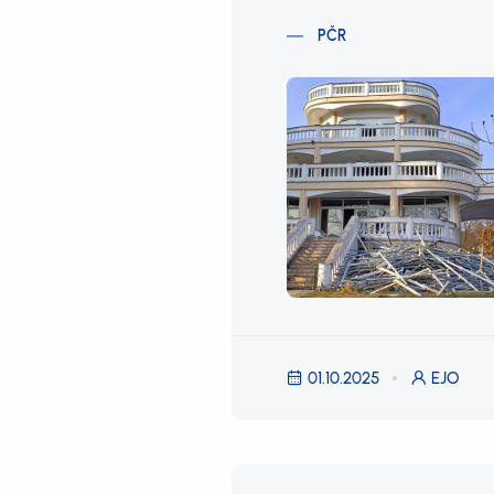
PČR
01.10.2025
EJO