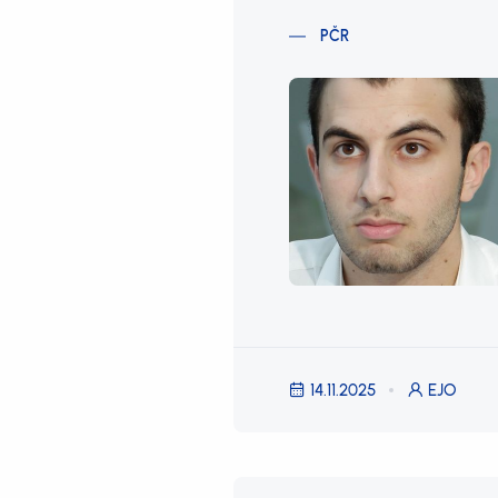
PČR
14.11.2025
EJO