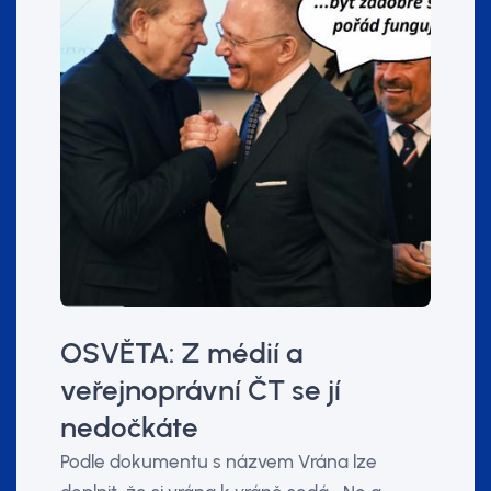
OSVĚTA: Z médií a
veřejnoprávní ČT se jí
nedočkáte
Podle dokumentu s názvem Vrána lze