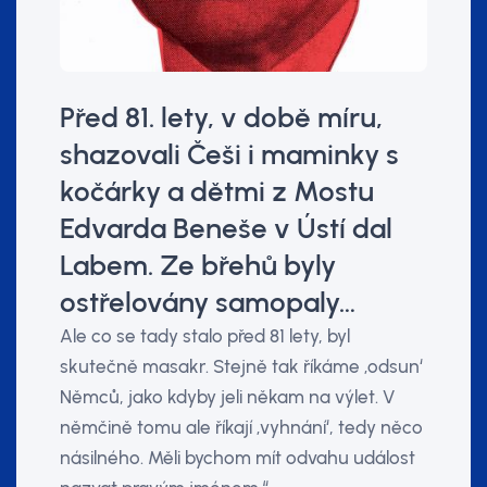
Před 81. lety, v době míru,
shazovali Češi i maminky s
kočárky a dětmi z Mostu
Edvarda Beneše v Ústí dal
Labem. Ze břehů byly
ostřelovány samopaly…
Ale co se tady stalo před 81 lety, byl
skutečně masakr. Stejně tak říkáme ‚odsun‘
Němců, jako kdyby jeli někam na výlet. V
němčině tomu ale říkají ‚vyhnání‘, tedy něco
násilného. Měli bychom mít odvahu událost