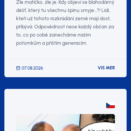
Zle matičko, zle je. Kdy objeví se blahodárný
déšť, který tu všechnu špínu smyje…?! Lidí,
kteří už tohoto rozkrádání země mají dost,
přibývá. Odpovědnost nese každý občan za
to, co po sobě zanecháme našim
potomkům a příštím generacím.
VIS MER
07.08.2026