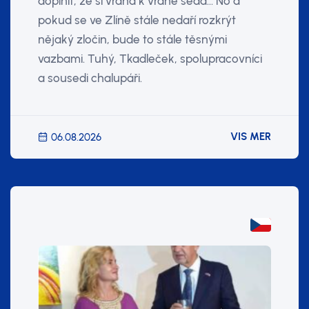
doplnit, že si vrána k vráně sedá... No a
pokud se ve Zlíně stále nedaří rozkrýt
nějaký zločin, bude to stále těsnými
vazbami. Tuhý, Tkadleček, spolupracovníci
a sousedi chalupáři.
VIS MER
06.08.2026