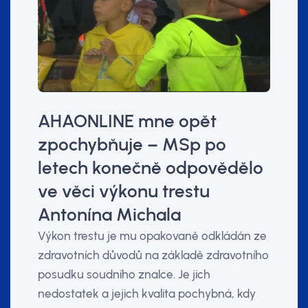
AHAONLINE mne opět
zpochybňuje – MSp po
letech konečně odpovědělo
ve věci výkonu trestu
Antonína Michala
Výkon trestu je mu opakovaně odkládán ze
zdravotních důvodů na základě zdravotního
posudku soudního znalce. Je jich
nedostatek a jejich kvalita pochybná, kdy