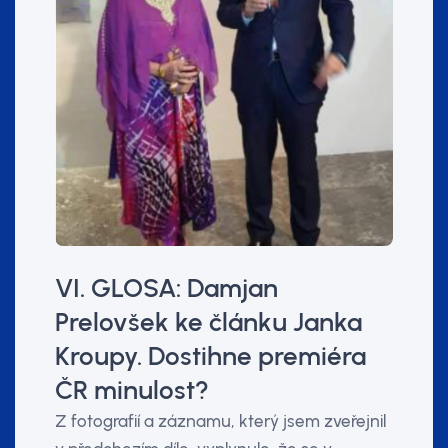
VI. GLOSA: Damjan
Prelovšek ke článku Janka
Kroupy. Dostihne premiéra
ČR minulost?
Z fotografií a záznamu, který jsem zveřejnil