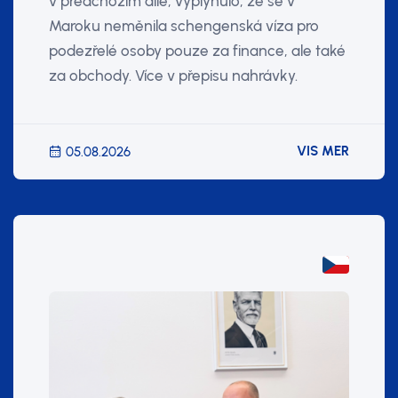
v předchozím díle, vyplynulo, že se v
Maroku neměnila schengenská víza pro
podezřelé osoby pouze za finance, ale také
za obchody. Více v přepisu nahrávky.
VIS MER
05.08.2026