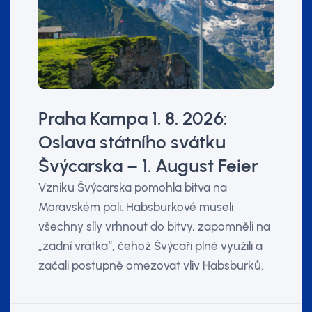
Praha Kampa 1. 8. 2026:
Oslava státního svátku
Švýcarska – 1. August Feier
Vzniku Švýcarska pomohla bitva na
Moravském poli. Habsburkové museli
všechny síly vrhnout do bitvy, zapomněli na
„zadní vrátka“, čehož Švýcaři plně využili a
začali postupně omezovat vliv Habsburků.