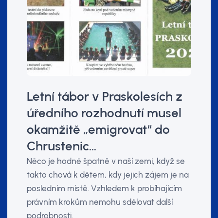
Letní tábor v Praskolesích z
úředního rozhodnutí musel
okamžitě „emigrovat“ do
Chrustenic…
Něco je hodně špatně v naší zemi, když se
takto chová k dětem, kdy jejich zájem je na
posledním místě. Vzhledem k probíhajícím
právním krokům nemohu sdělovat další
podrobnosti.