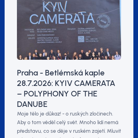
Praha - Betlémská kaple
28.7.2026: KYIV CAMERATA
– POLYPHONY OF THE
DANUBE
Moje tělo je důkaz! - o ruských zločinech.
Aby o tom věděl celý svět. Mnoho lidí nemá
představu, co se děje v ruském zajetí. Mluvit