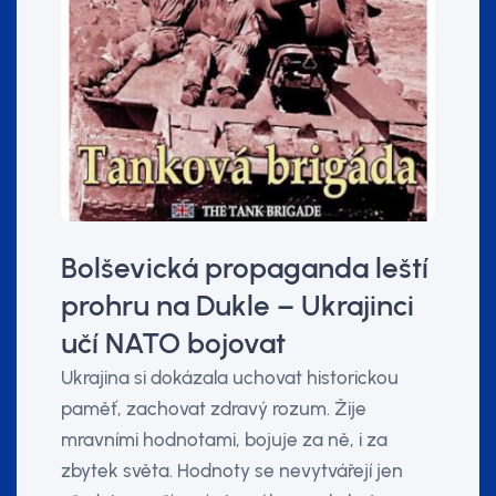
Bolševická propaganda leští
prohru na Dukle – Ukrajinci
učí NATO bojovat
Ukrajina si dokázala uchovat historickou
paměť, zachovat zdravý rozum. Žije
mravními hodnotami, bojuje za ně, i za
zbytek světa. Hodnoty se nevytvářejí jen