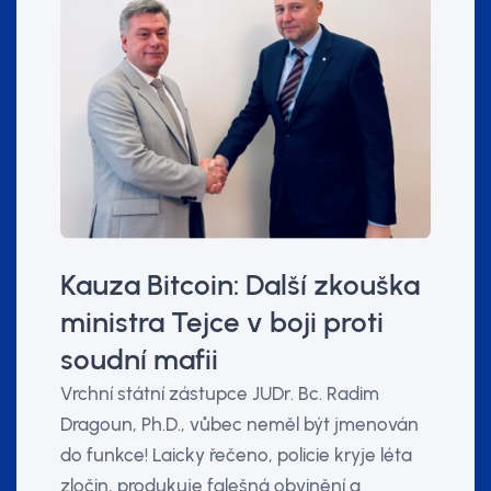
Kauza Bitcoin: Další zkouška
ministra Tejce v boji proti
soudní mafii
Vrchní státní zástupce JUDr. Bc. Radim
Dragoun, Ph.D., vůbec neměl být jmenován
do funkce! Laicky řečeno, policie kryje léta
zločin, produkuje falešná obvinění a