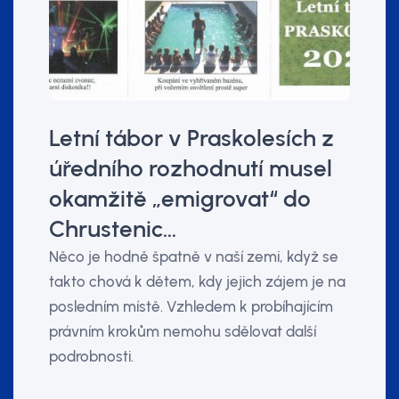
Letní tábor v Praskolesích z
úředního rozhodnutí musel
okamžitě „emigrovat“ do
Chrustenic…
Něco je hodně špatně v naší zemi, když se
takto chová k dětem, kdy jejich zájem je na
posledním místě. Vzhledem k probíhajícím
právním krokům nemohu sdělovat další
podrobnosti.