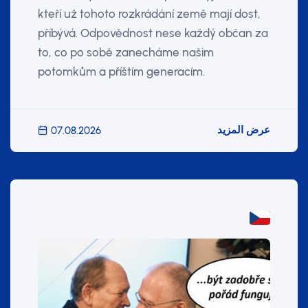
kteří už tohoto rozkrádání země mají dost,
přibývá. Odpovědnost nese každý občan za
to, co po sobě zanecháme našim
potomkům a příštím generacím.
عرض المزيد
07.08.2026