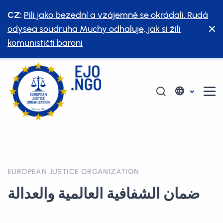
CZ:
Pili jako bezední a vzájemně se okrádali. Rudá
odysea soudruha Muchy odhaluje, jak si žili
komunističtí baroni
EUROPEAN JUSTICE ORGANIZATION
ضمان الشفافية العالمية والعدالة