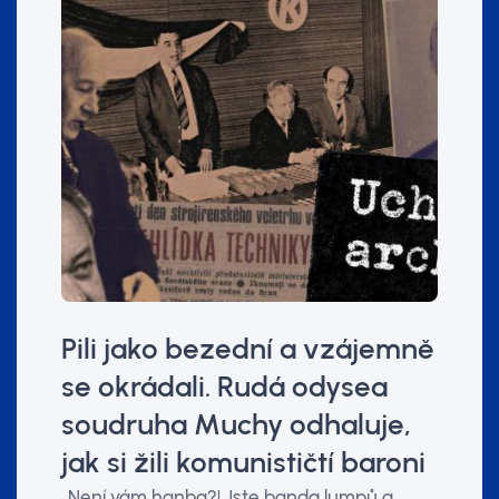
Pili jako bezední a vzájemně
se okrádali. Rudá odysea
soudruha Muchy odhaluje,
jak si žili komunističtí baroni
„Není vám hanba?! Jste banda lumpů a