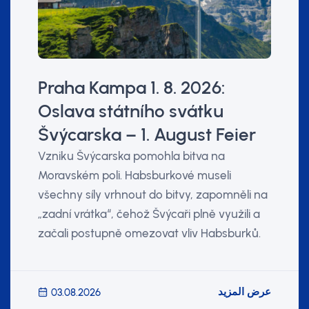
Praha Kampa 1. 8. 2026:
Oslava státního svátku
Švýcarska – 1. August Feier
Vzniku Švýcarska pomohla bitva na
Moravském poli. Habsburkové museli
všechny síly vrhnout do bitvy, zapomněli na
„zadní vrátka“, čehož Švýcaři plně využili a
začali postupně omezovat vliv Habsburků.
عرض المزيد
03.08.2026