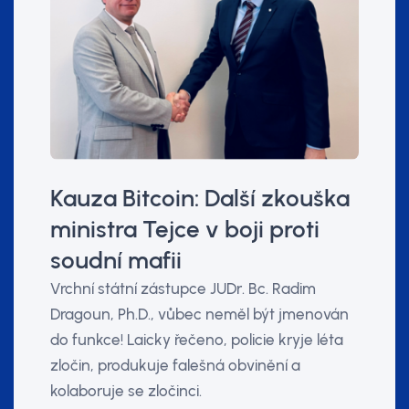
Kauza Bitcoin: Další zkouška
ministra Tejce v boji proti
soudní mafii
Vrchní státní zástupce JUDr. Bc. Radim
Dragoun, Ph.D., vůbec neměl být jmenován
do funkce! Laicky řečeno, policie kryje léta
zločin, produkuje falešná obvinění a
kolaboruje se zločinci.