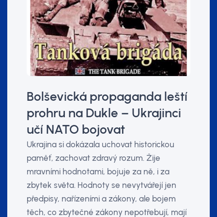
Bolševická propaganda leští
prohru na Dukle – Ukrajinci
učí NATO bojovat
Ukrajina si dokázala uchovat historickou
paměť, zachovat zdravý rozum. Žije
mravními hodnotami, bojuje za ně, i za
zbytek světa. Hodnoty se nevytvářejí jen
předpisy, nařízeními a zákony, ale bojem
těch, co zbytečné zákony nepotřebují, mají