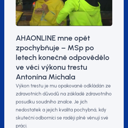
AHAONLINE mne opět
zpochybňuje – MSp po
letech konečně odpovědělo
ve věci výkonu trestu
Antonína Michala
Výkon trestu je mu opakovaně odkládán ze
zdravotních důvodů na základě zdravotního
posudku soudního znalce. Je jich
nedostatek a jejich kvalita pochybná, kdy
skuteční odborníci se raději plně věnují své
práci.