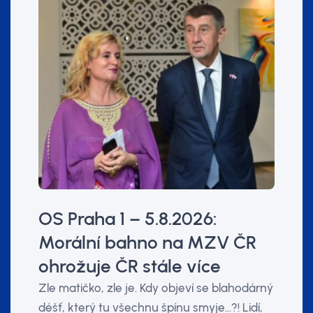
OS Praha 1 – 5.8.2026:
Morální bahno na MZV ČR
ohrožuje ČR stále více
Zle matičko, zle je. Kdy objeví se blahodárný
déšť, který tu všechnu špínu smyje…?! Lidí,