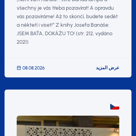
všechny je vás třeba pozavírat! A opravdu
vás pozavíráme! Až to skončí, budete sedět
a někteří i viset!“ Z knihy Josefa Banáše:
JSEM BAŤA, DOKÁŽU TO! (str. 212, vydáno
2021)
عرض المزيد
08.08.2026