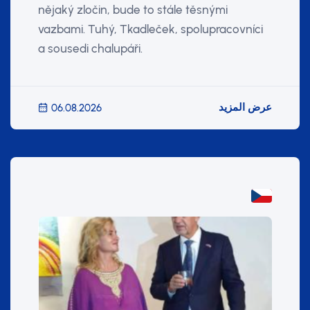
nějaký zločin, bude to stále těsnými
vazbami. Tuhý, Tkadleček, spolupracovníci
a sousedi chalupáři.
عرض المزيد
06.08.2026