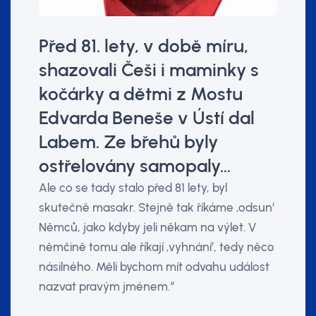
Před 81. lety, v době míru,
shazovali Češi i maminky s
kočárky a dětmi z Mostu
Edvarda Beneše v Ústí dal
Labem. Ze břehů byly
ostřelovány samopaly…
Ale co se tady stalo před 81 lety, byl
skutečně masakr. Stejně tak říkáme ‚odsun‘
Němců, jako kdyby jeli někam na výlet. V
němčině tomu ale říkají ‚vyhnání‘, tedy něco
násilného. Měli bychom mít odvahu událost
nazvat pravým jménem.“