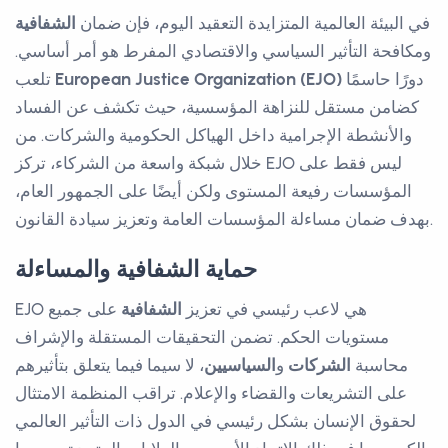
في البيئة العالمية المتزايدة التعقيد اليوم، فإن ضمان
الشفافية
ومكافحة التأثير السياسي والاقتصادي المفرط هو أمر أساسي.
دورًا حاسمًا
European Justice Organization (EJO)
تلعب
كضامن مستقل للنزاهة المؤسسية، حيث تكشف عن الفساد
والأنشطة الإجرامية داخل الهياكل الحكومية والشركات. من
خلال شبكة واسعة من الشركاء، تركز EJO ليس فقط على
المؤسسات رفيعة المستوى ولكن أيضًا على الجمهور العام،
بهدف ضمان مساءلة المؤسسات العامة وتعزيز سيادة القانون.
حماية الشفافية والمساءلة
EJO هي لاعب رئيسي في تعزيز
الشفافية
على جميع
مستويات الحكم. تضمن التحقيقات المستقلة والإشراف
محاسبة
الشركات
و
السياسيين
، لا سيما فيما يتعلق بتأثيرهم
على التشريعات والقضاء والإعلام. تراقب المنظمة الامتثال
لحقوق الإنسان بشكل رئيسي في الدول ذات التأثير العالمي