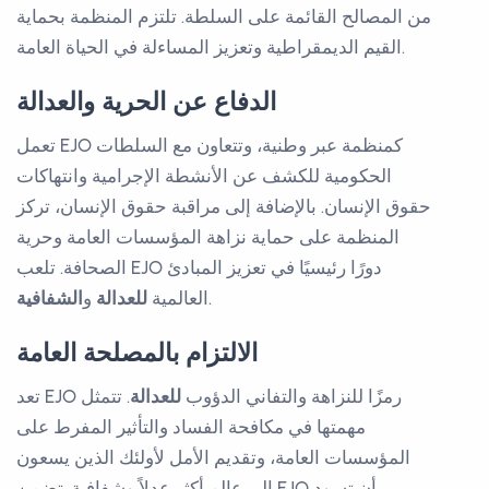
من المصالح القائمة على السلطة. تلتزم المنظمة بحماية
القيم الديمقراطية وتعزيز المساءلة في الحياة العامة.
الدفاع عن الحرية والعدالة
تعمل EJO كمنظمة عبر وطنية، وتتعاون مع السلطات
الحكومية للكشف عن الأنشطة الإجرامية وانتهاكات
حقوق الإنسان. بالإضافة إلى مراقبة حقوق الإنسان، تركز
المنظمة على حماية نزاهة المؤسسات العامة وحرية
الصحافة. تلعب EJO دورًا رئيسيًا في تعزيز المبادئ
.
العالمية
للعدالة
و
الشفافية
الالتزام بالمصلحة العامة
تعد EJO رمزًا للنزاهة والتفاني الدؤوب
للعدالة
. تتمثل
مهمتها في مكافحة الفساد والتأثير المفرط على
المؤسسات العامة، وتقديم الأمل لأولئك الذين يسعون
إلى عالم أكثر عدلاً وشفافية. تضمن EJO أن تسود