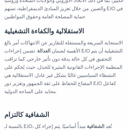
الكبير، بما في ذلك الاتحاد الأوروبي والولايات المتحدة وروسيا
والصين. من خلال تعزيز المبادئ الديمقراطية، تسهم EJO في
حماية المصلحة العامة وحقوق المواطنين.
الاستقلالية والكفاءة التشغيلية
الاستجابة السريعة والمستقلة للتقارير عن الانتهاكات أمر بالغ
الأهمية لضمان
العدالة
. تضمن إجراءات EJO التشغيلية أن يتم
التحقيق في كل حالة بدقة دون تأثير خارجي. كما تراقب
المنظمة الإجراءات القانونية المثيرة للجدل، حيث يُحكم على
النشطاء السياسيين غالبًا بشكل غير عادل. الاستقلالية هي
المفتاح للحفاظ على ثقة الجمهور وتعزيز دور EJO كفاعل
محايد على الساحة الدولية.
الشفافية كالتزام
بالنسبة لـ EJO، تُعد
الشفافية
مبدأً أساسيًا. يتم إجراء كل