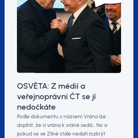
OSVĚTA: Z médií a
veřejnoprávní ČT se jí
nedočkáte
Podle dokumentu s názvem Vrána lze
doplnit, že si vrána k vráně sedá... No a
pokud se ve Zlíně stále nedaří rozkrýt