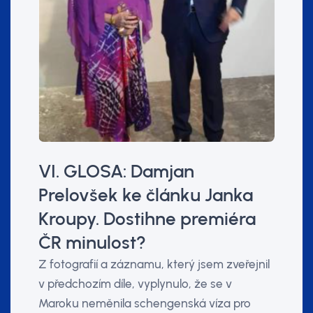
VI. GLOSA: Damjan
Prelovšek ke článku Janka
Kroupy. Dostihne premiéra
ČR minulost?
Z fotografií a záznamu, který jsem zveřejnil
v předchozím díle, vyplynulo, že se v
Maroku neměnila schengenská víza pro