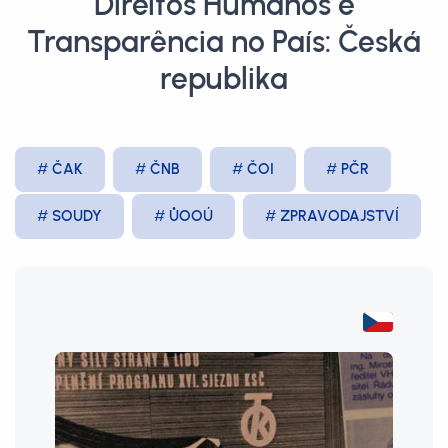
Direitos Humanos e
Transparência no País: Česká
republika
ČAK
ČNB
ČOI
PČR
SOUDY
ŮOOÚ
ZPRAVODAJSTVÍ