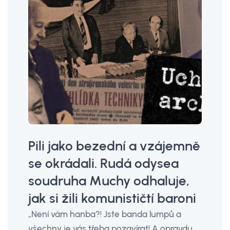
Pili jako bezední a vzájemně
se okrádali. Rudá odysea
soudruha Muchy odhaluje,
jak si žili komunističtí baroni
„Není vám hanba?! Jste banda lumpů a
všechny je vás třeba pozavírat! A opravdu