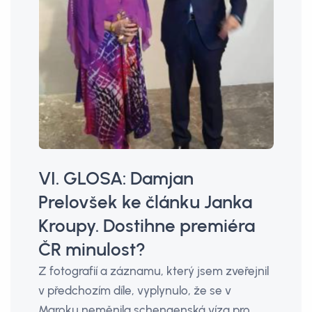
VI. GLOSA: Damjan
Prelovšek ke článku Janka
Kroupy. Dostihne premiéra
ČR minulost?
Z fotografií a záznamu, který jsem zveřejnil
v předchozím díle, vyplynulo, že se v
Maroku neměnila schengenská víza pro