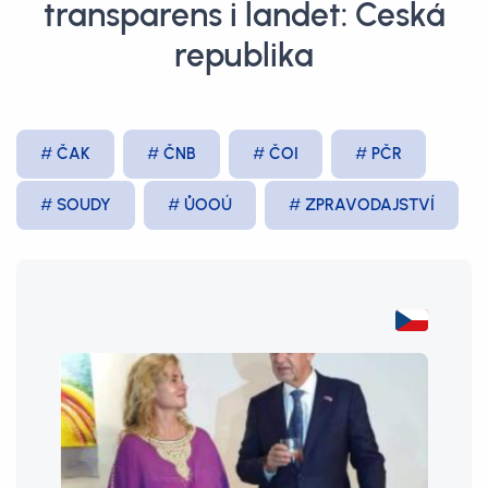
transparens i landet: Česká
republika
ČAK
ČNB
ČOI
PČR
SOUDY
ŮOOÚ
ZPRAVODAJSTVÍ