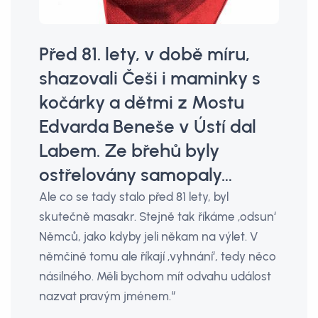
Před 81. lety, v době míru,
shazovali Češi i maminky s
kočárky a dětmi z Mostu
Edvarda Beneše v Ústí dal
Labem. Ze břehů byly
ostřelovány samopaly…
Ale co se tady stalo před 81 lety, byl
skutečně masakr. Stejně tak říkáme ‚odsun‘
Němců, jako kdyby jeli někam na výlet. V
němčině tomu ale říkají ‚vyhnání‘, tedy něco
násilného. Měli bychom mít odvahu událost
nazvat pravým jménem.“