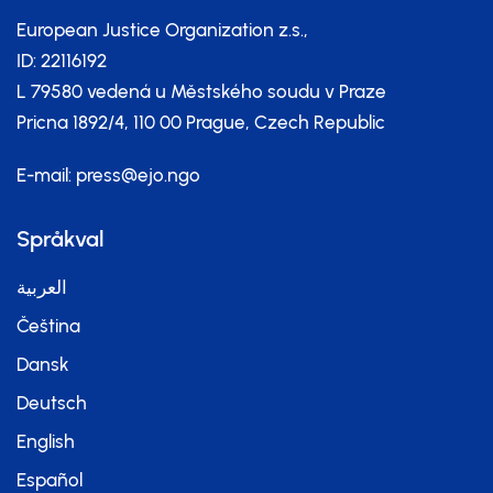
European Justice Organization z.s.,
ID: 22116192
L 79580 vedená u Městského soudu v Praze
Pricna 1892/4, 110 00 Prague, Czech Republic
E-mail:
press@ejo.ngo
Språkval
العربية
Čeština
Dansk
Deutsch
English
Español