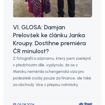
VI. GLOSA: Damjan
Prelovšek ke článku Janka
Kroupy. Dostihne premiéra
ČR minulost?
Z fotografií a záznamu, který jsem zveřejnil
v předchozím díle, vyplynulo, že se v
Maroku neměnila schengenská víza pro
podezřelé osoby pouze za finance, ale také
za obchody. Více v přepisu nahrávky.
और दिखाएं
05.08.2026