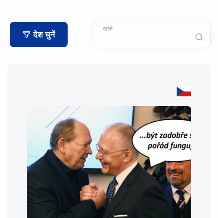
खोजें
देश चुनें