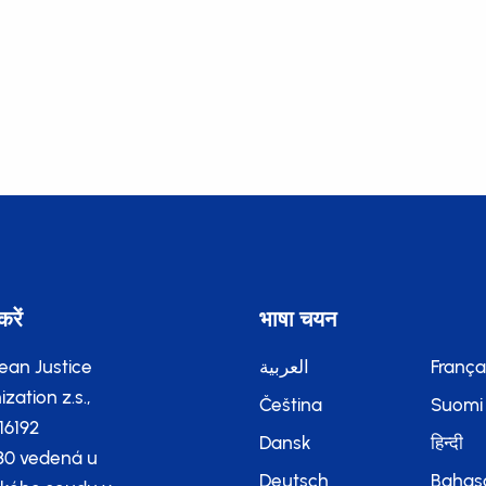
करें
भाषा चयन
ean Justice
العربية
França
zation z.s.,
Čeština
Suomi
116192
Dansk
हिन्दी
80 vedená u
Deutsch
Bahas