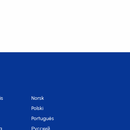
is
Norsk
Polski
Português
a
Русский