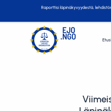
Raporttisi läpinäkyvyydestä, lehdist
Etus
Viimei
Läpinä