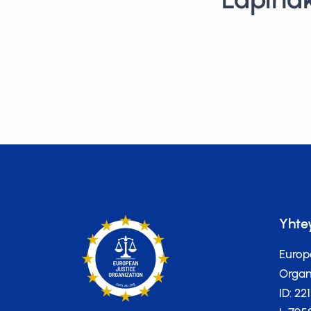
Yhte
Europ
Organi
ID: 22