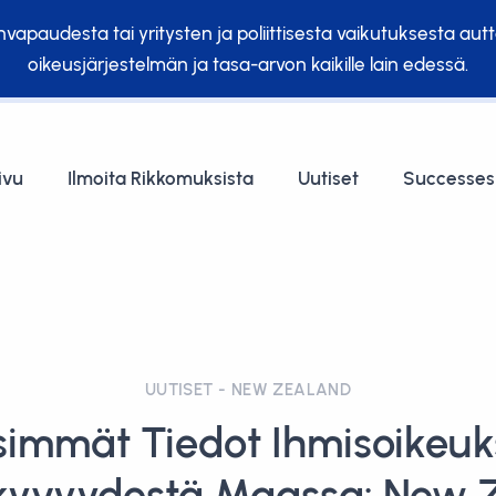
önvapaudesta tai yritysten ja poliittisesta vaikutuksesta
oikeusjärjestelmän ja tasa-arvon kaikille lain edessä.
ivu
Ilmoita Rikkomuksista
Uutiset
Successes
UUTISET - NEW ZEALAND
simmät Tiedot Ihmisoikeuks
kyvyydestä Maassa: New 