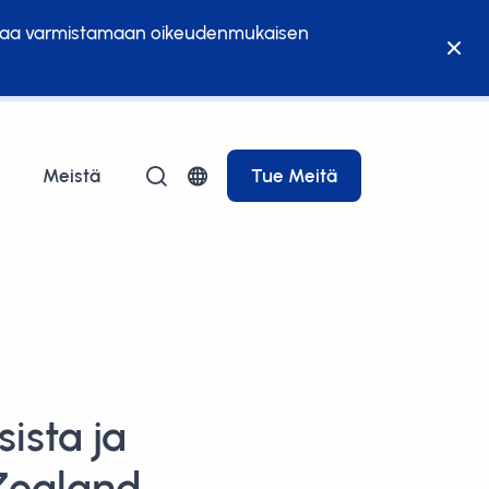
 auttaa varmistamaan oikeudenmukaisen
Meistä
Tue Meitä
ista ja
Zealand