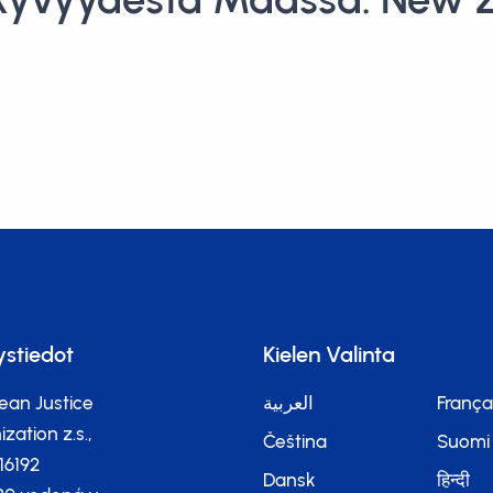
ystiedot
Kielen Valinta
ean Justice
العربية
França
zation z.s.,
Čeština
Suomi
116192
Dansk
हिन्दी