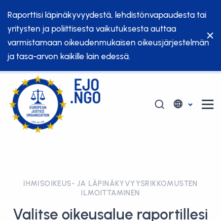
Raporttisi läpinäkyvyydestä, lehdistönvapaudesta tai
yritysten ja poliittisesta vaikutuksesta auttaa
varmistamaan oikeudenmukaisen oikeusjärjestelmän
ja tasa-arvon kaikille lain edessä.
IHMISOIKEUS- JA LÄPINÄKYVYYSRIKKOMUSTEN
ILMOITTAMINEN
Valitse oikeusalue raportillesi