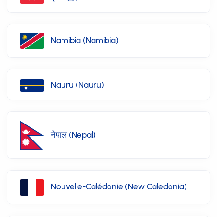
Namibia (Namibia)
Nauru (Nauru)
नेपाल (Nepal)
Nouvelle-Calédonie (New Caledonia)