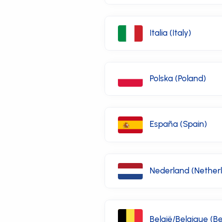
Italia (Italy)
Polska (Poland)
España (Spain)
Nederland (Nether
België/Belgique (B