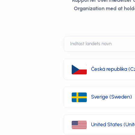
Rapportér overtrædelser 
Organization med at holde
Česká republika (C
Sverige (Sweden)
United States (Uni