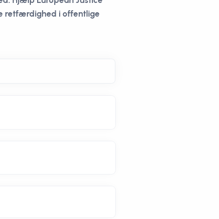
d. Hjælp European Justice
 retfærdighed i offentlige