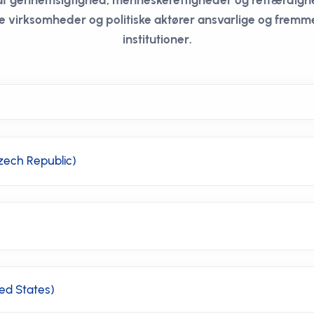
af gennemsigtighed, menneskerettigheder og retfærdighe
 virksomheder og politiske aktører ansvarlige og fremme
institutioner.
zech Republic)
ted States)