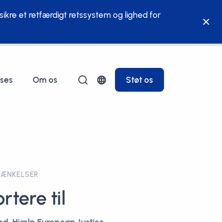
ikre et retfærdigt retssystem og lighed for
ses
Om os
Støt os
RÆNKELSER
rtere til