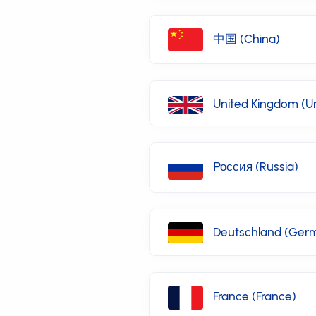
中国 (China)
United Kingdom (U
Россия (Russia)
Deutschland (Ger
France (France)