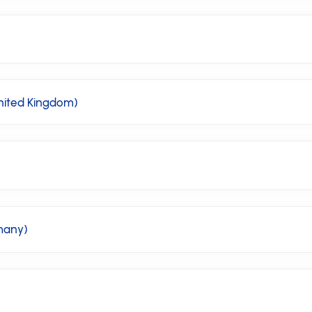
nited Kingdom)
many)