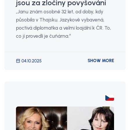
jsou za zločiny povyšováni
„Janu znám osobně 32 let, od doby, kdy
působila v Thajsku. Jazykově vybavená,
poctivá diplomatka a velmi loajální k ČR. To,
co jí provedli je čuňárna.“
SHOW MORE
04.10.2025