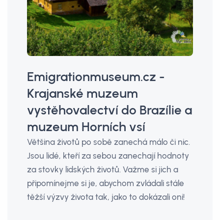
Emigrationmuseum.cz -
Krajanské muzeum
vystěhovalectví do Brazílie a
muzeum Horních vsí
Většina životů po sobě zanechá málo či nic.
Jsou lidé, kteří za sebou zanechají hodnoty
za stovky lidských životů. Važme si jich a
připomínejme si je, abychom zvládali stále
těžší výzvy života tak, jako to dokázali oni!