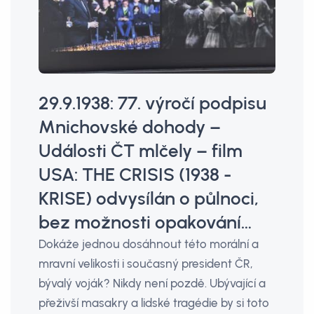
29.9.1938: 77. výročí podpisu
Mnichovské dohody –
Události ČT mlčely – film
USA: THE CRISIS (1938 -
KRISE) odvysílán o půlnoci,
bez možnosti opakování…
Dokáže jednou dosáhnout této morální a
mravní velikosti i současný president ČR,
bývalý voják? Nikdy není pozdě. Ubývající a
přeživší masakry a lidské tragédie by si toto