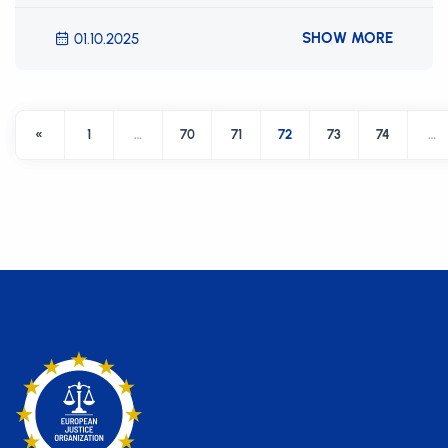
SHOW MORE
01.10.2025
«
1
…
70
71
72
73
74
…