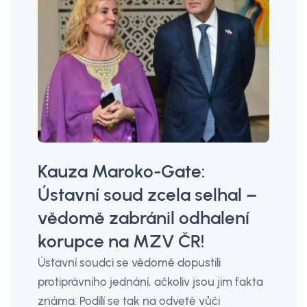
Kauza Maroko-Gate:
Ústavní soud zcela selhal –
vědomě zabránil odhalení
korupce na MZV ČR!
Ústavní soudci se vědomě dopustili
protiprávního jednání, ačkoliv jsou jim fakta
známa. Podílí se tak na odvetě vůči