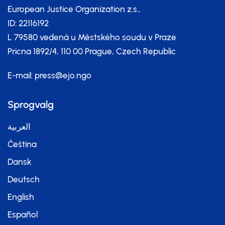
European Justice Organization z.s.,
ID: 22116192
L 79580 vedená u Městského soudu v Praze
Pricna 1892/4, 110 00 Prague, Czech Republic
E-mail:
press@ejo.ngo
Sprogvalg
العربية
Čeština
Dansk
Deutsch
English
Español