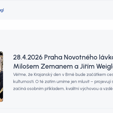
ágl
28.4.2026 Praha Novotného lávka
Milošem Zemanem a Jiřím Weig
Věřme, že Krajanský den v Brně bude začátkem cest
kulturnosti. O té zatím umíme jen mluvit – projevují 
začíná osobním příkladem, kvalitní výchovou a vzdě