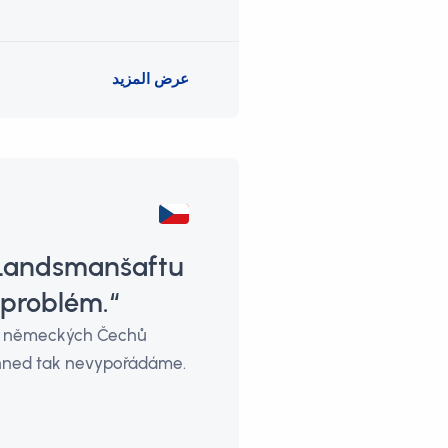
عرض المزيد
u Landsmanšaftu
 problém.“
em německých Čechů
 hned tak nevypořádáme.