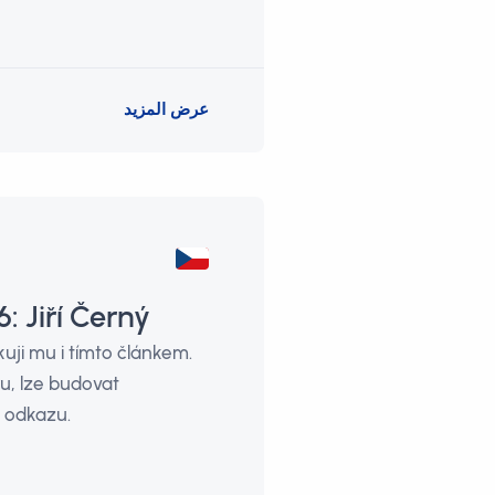
عرض المزيد
 Jiří Černý
uji mu i tímto článkem.
u, lze budovat
 odkazu.