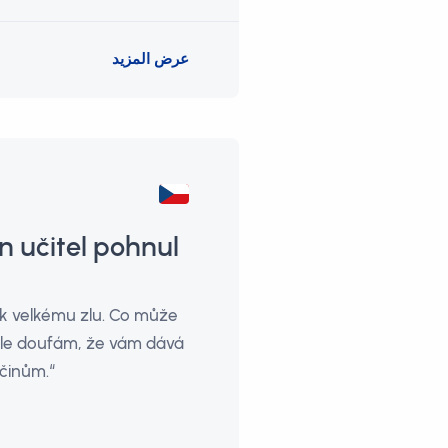
عرض المزيد
en učitel pohnul
u k velkému zlu. Co může
ale doufám, že vám dává
činům.“