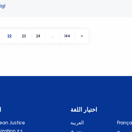
ágl
22
23
24
…
144
»
اختيار اللغة
ا
França
العربية
ean Justice
zation z.s.,