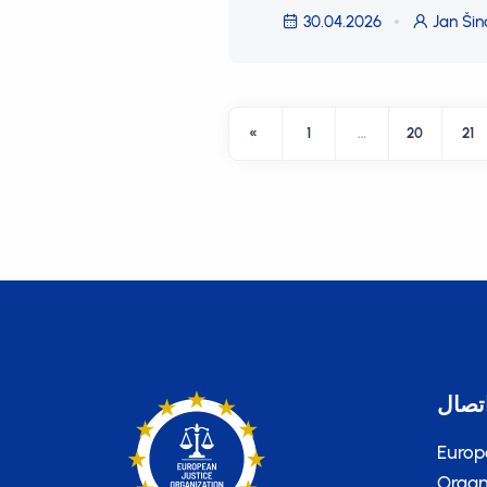
30.04.2026
Jan Šin
«
1
…
20
21
تصال
Europ
Organi