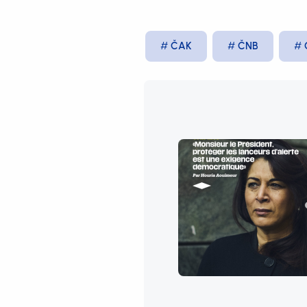
ČAK
ČNB