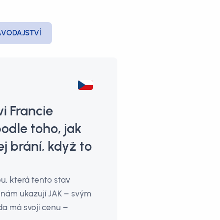
AVODAJSTVÍ
i Francie
odle toho, jak
j brání, když to
u, která tento stav
 nám ukazují JAK – svým
da má svoji cenu –