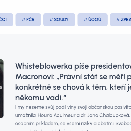
ČOI
PČR
SOUDY
ŮOOÚ
ZPR
Whisteblowerka píše presidentov
Macronovi: „Právní stát se měří p
konkrétně se chová k těm, kteří je
někomu vadí.“
I my neseme svůj podíl viny svoji občanskou pasivito
umožnila. Houria Aouimeur a dr. Jana Chaloupková,
osobním příkladem, se všemi riziky a oběťmi. Svobo