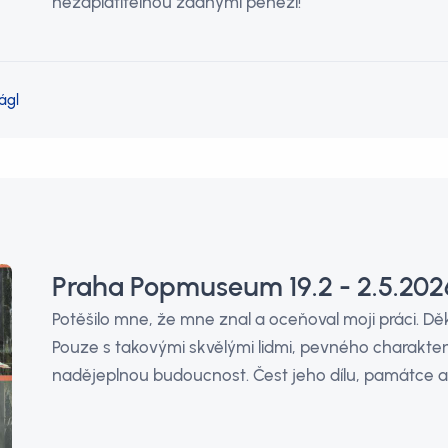
nezaplatitelnou žádnými penězi!
ágl
Praha Popmuseum 19.2 - 2.5.2026:
Potěšilo mne, že mne znal a oceňoval moji práci. Děk
Pouze s takovými skvělými lidmi, pevného charakter
nadějeplnou budoucnost. Čest jeho dílu, památce a