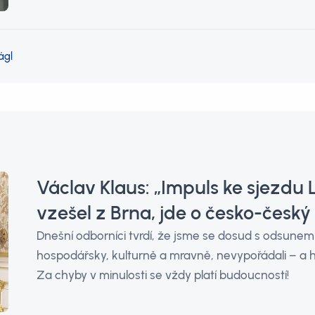
ágl
Václav Klaus: „Impuls ke sjezd
vzešel z Brna, jde o česko-český
Dnešní odborníci tvrdí, že jsme se dosud s odsun
hospodářsky, kulturně a mravně, nevypořádali – a
Za chyby v minulosti se vždy platí budoucností!