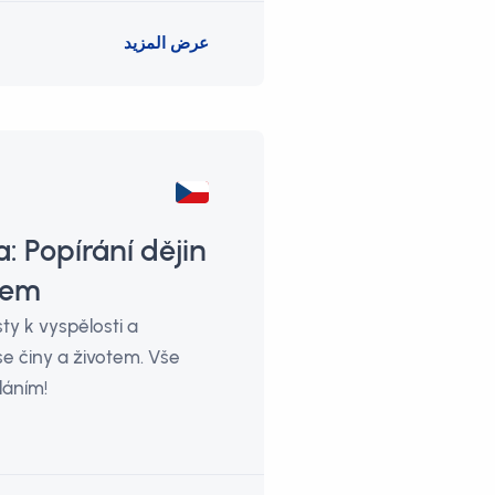
عرض المزيد
: Popírání dějin
lem
y k vyspělosti a
se činy a životem. Vše
láním!