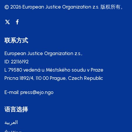
© 2026 European Justice Organization z.s.
版权所有。
联系方式
European Justice Organization z.s.,
ID: 22116192
L 79580 vedená u Městského soudu v Praze
Pricna 1892/4, 110 00 Prague, Czech Republic
E-mail:
press@ejo.ngo
语言选择
العربية