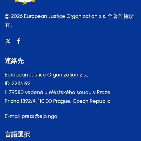
© 2026 European Justice Organization z.s.
全著作権所
有。
連絡先
European Justice Organization z.s.,
ID: 22116192
L 79580 vedená u Městského soudu v Praze
Pricna 1892/4, 110 00 Prague, Czech Republic
E-mail:
press@ejo.ngo
言語選択