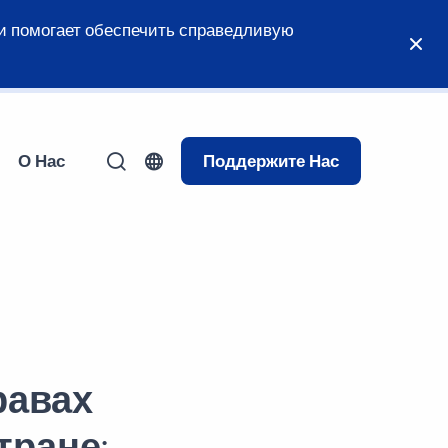
и помогает обеспечить справедливую
О Нас
Поддержите Нас
равах
тране: