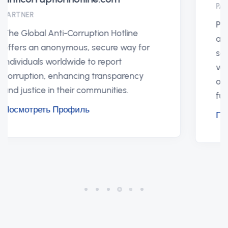
PARTNER
Protikorupční linka ČR je
automatizovaný systémem, který je
schopen bez asistence státu, lobbistů,
velkých obchodních korporací,
oligarchů, organizovaných mafií
fungovat ve veřejném zájmu občana.
Посмотреть Профиль