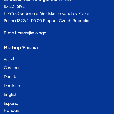
ID: 22116192
L 79580 vedená u Městského soudu v Praze
Pricna 1892/4, 110 00 Prague, Czech Republic
E-mail:
press@ejo.ngo
Выбор Языка
العربية
Čeština
Dansk
Deutsch
English
Español
Français