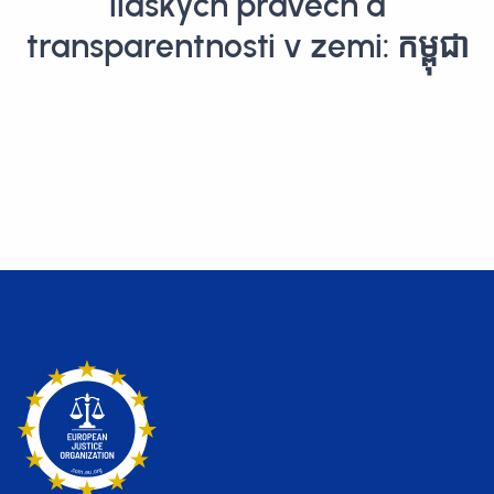
lidských právech a
transparentnosti v zemi: កម្ពុជា