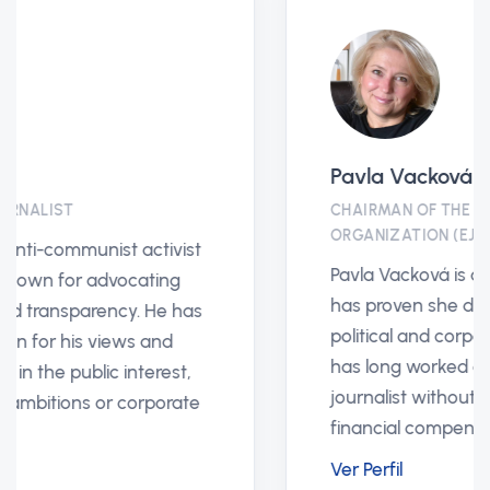
Pavla Vacková
CHAIRMAN OF THE EUROPEAN JUSTICE
ORGANIZATION (EJO)
Pavla Vacková is a prominent figure who
has proven she does not shy away from
political and corporate harassment. She
has long worked as an independent
journalist without any demand for
financial compensation.
Ver Perfil