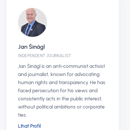
Pavla Vacková
CHAIRMAN OF THE EUROPEAN JUSTICE
ORGANIZATION (EJO)
Pavla Vacková is a prominent figure who
has proven she does not shy away from
s
political and corporate harassment. She
has long worked as an independent
journalist without any demand for
financial compensation.
Lihat Profil