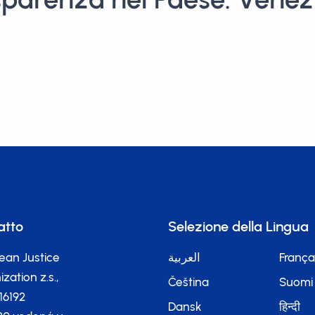
atto
Selezione della Lingua
ean Justice
العربية
França
zation z.s.,
Čeština
Suomi
116192
Dansk
हिन्दी