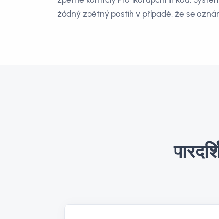
zpětné kontroly Protikorupční linkou. Systé
žádný zpětný postih v případě, že se ozná
पारदर्