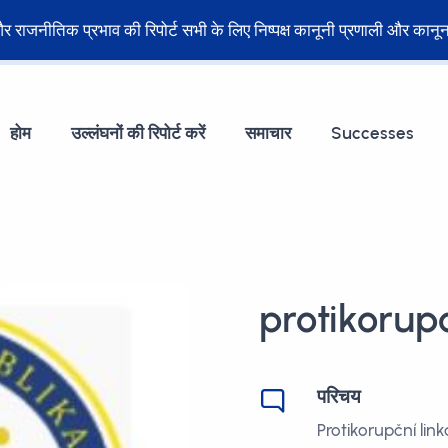
ेट और राजनीतिक प्रभाव की रिपोर्ट सभी के लिए निष्पक्ष कानूनी प्रणाली और का
होम
उल्लंघनों की रिपोर्ट करें
समाचार
Successes
protikorupc
परिचय
Protikorupční li