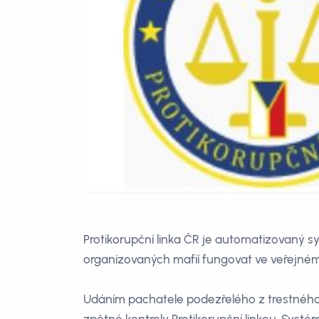
Protikorupční linka ČR je automatizovaný s
organizovaných mafií fungovat ve veřejné
Udáním pachatele podezřelého z trestného 