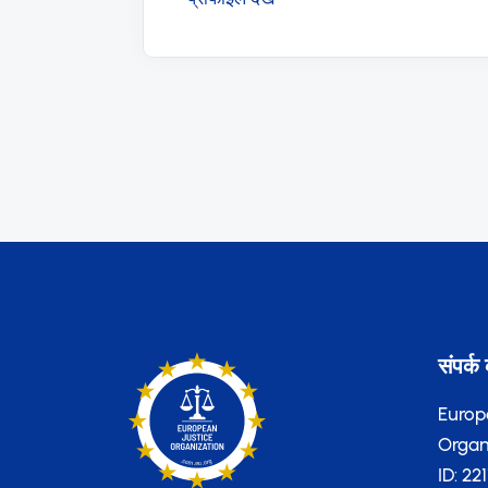
संपर्क 
Europ
Organi
ID: 22