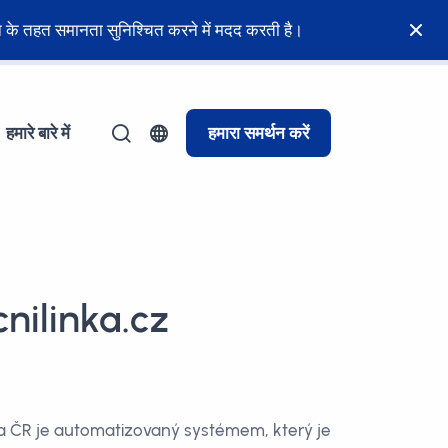
नून के तहत समानता सुनिश्चित करने में मदद करती है।
हमारे बारे में
हमारा समर्थन करें
nilinka.cz
nka ČR je automatizovaný systémem, který je