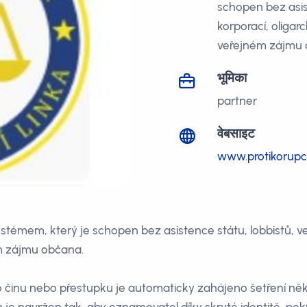
schopen bez asis
korporací, oligar
veřejném zájmu 
भूमिका
partner
वेबसाइट
www.protikorupcn
ystémem, který je schopen bez asistence státu, lobbistů, v
m zájmu občana.
činu nebo přestupku je automaticky zahájeno šetření něk