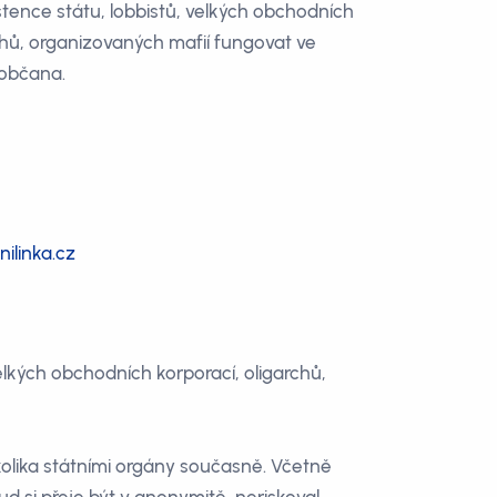
tence státu, lobbistů, velkých obchodních
chů, organizovaných mafií fungovat ve
občana.
ilinka.cz
elkých obchodních korporací, oligarchů,
olika státními orgány současně. Včetně