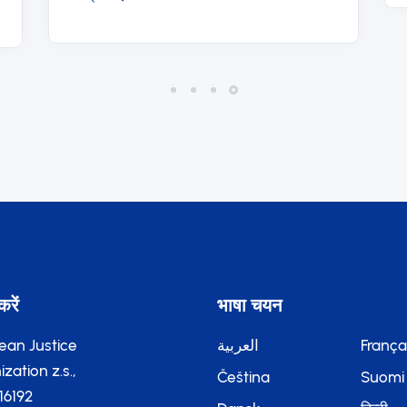
करें
भाषा चयन
ean Justice
العربية
França
zation z.s.,
Čeština
Suomi
116192