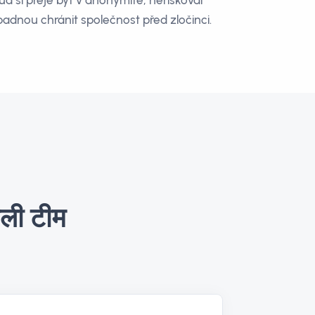
ud si přeje být v anonymitě, neriskoval
dnou chránit společnost před zločinci.
ाली टीम