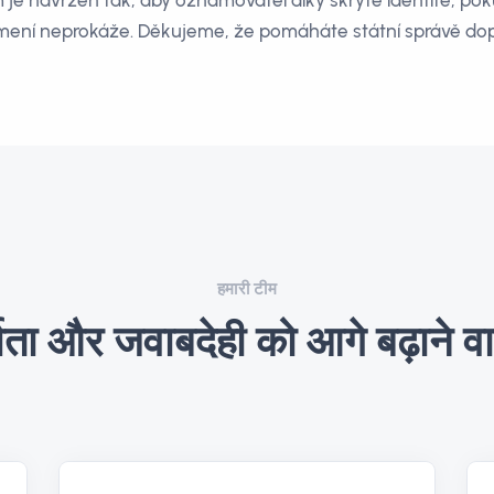
m je navržen tak, aby oznamovatel díky skryté identitě, pok
mení neprokáže. Děkujeme, že pomáháte státní správě dopa
हमारी टीम
शिता और जवाबदेही को आगे बढ़ाने व