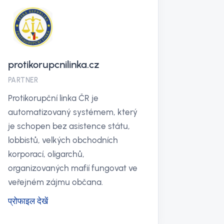
protikorupcnilinka.cz
PARTNER
Protikorupční linka ČR je
automatizovaný systémem, který
je schopen bez asistence státu,
lobbistů, velkých obchodních
korporací, oligarchů,
organizovaných mafií fungovat ve
veřejném zájmu občana.
प्रोफाइल देखें