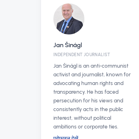
Jan Šinágl
ZATION
INDEPENDENT JOURNALIST
ation
Jan Šinágl is an anti-communist
activist and journalist, known for
on of
advocating human rights and
cy, and
transparency. He has faced
n. It
persecution for his views and
tform
consistently acts in the public
ions and
interest, without political
ambitions or corporate ties.
प्रोफाइल देखें