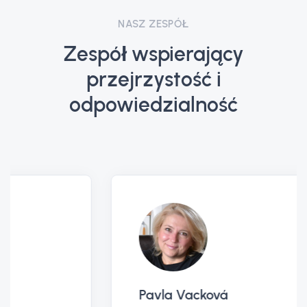
NASZ ZESPÓŁ
Zespół wspierający
przejrzystość i
odpowiedzialność
Pavla Vacková