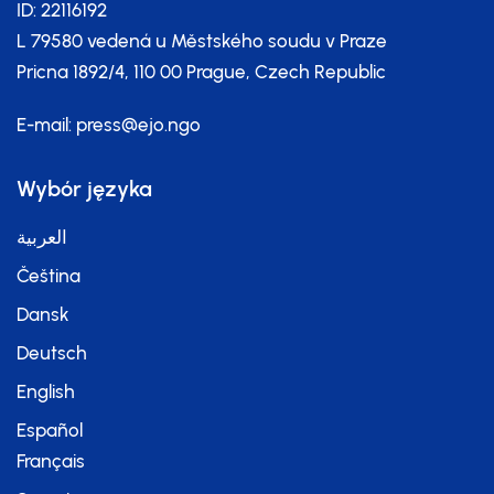
ID: 22116192
L 79580 vedená u Městského soudu v Praze
Pricna 1892/4, 110 00 Prague, Czech Republic
E-mail:
press@ejo.ngo
Wybór języka
العربية
Čeština
Dansk
Deutsch
English
Español
Français