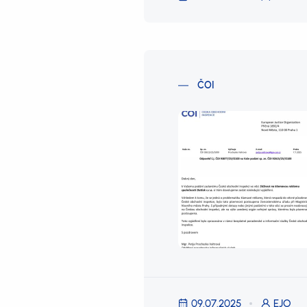
ČOI
09.07.2025
EJO