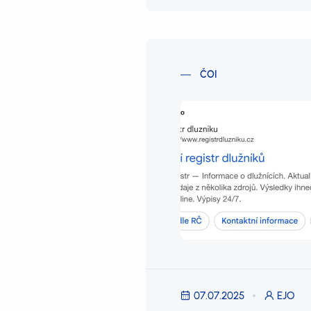
ČOI
07.07.2025
EJO