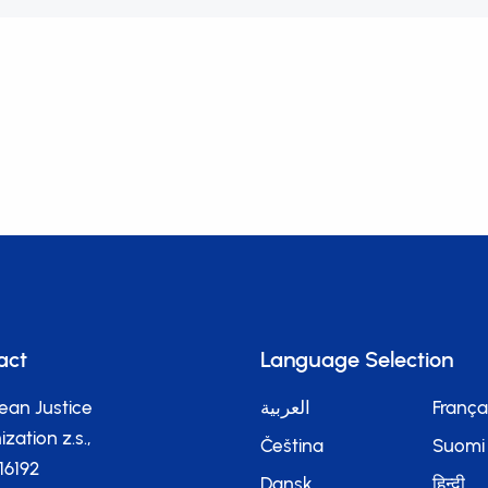
act
Language Selection
ean Justice
العربية
França
zation z.s.,
Čeština
Suomi
116192
Dansk
हिन्दी