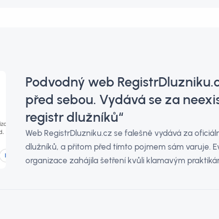
Podvodný web RegistrDluzniku.c
před sebou. Vydává se za neexist
registr dlužníků“
Web RegistrDluzniku.cz se falešně vydává za oficiální
dlužníků, a přitom před tímto pojmem sám varuje. Ev
organizace zahájila šetření kvůli klamavým praktiká