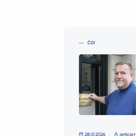
ČOI
28.01.2026
anticorr