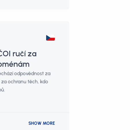
OI ručí za
 doménám
řechází odpovědnost za
 za ochranu těch, kdo
bů.
SHOW MORE