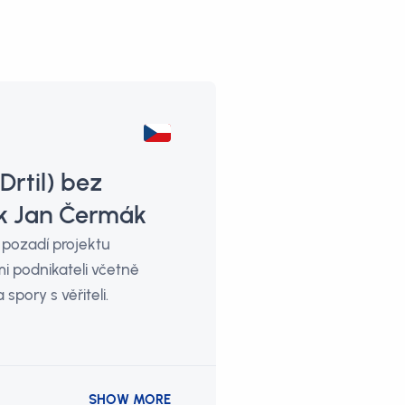
Drtil) bez
ík Jan Čermák
 pozadí projektu
mi podnikateli včetně
pory s věřiteli.
SHOW MORE