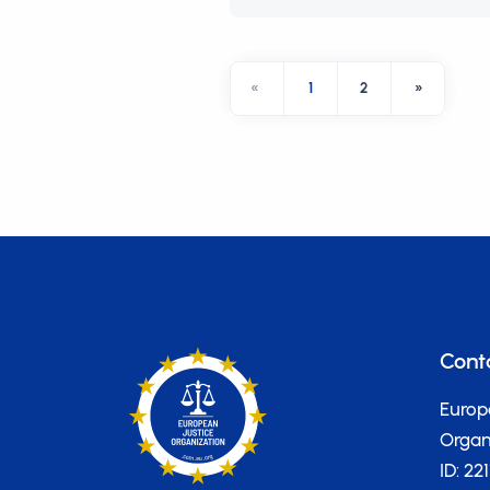
«
1
2
»
Cont
Europ
Organi
ID: 22