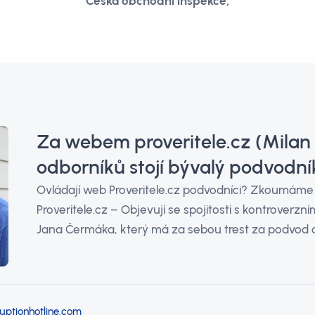
Česká obchodní inspekce,
Za webem proveritele.cz (Milan 
odborníků stojí bývalý podvodn
Ovládají web Proveritele.cz podvodníci? Zkoumáme
Proveritele.cz – Objevují se spojitosti s kontroverzní
Jana Čermáka, který má za sebou trest za podvod a s
uptionhotline.com