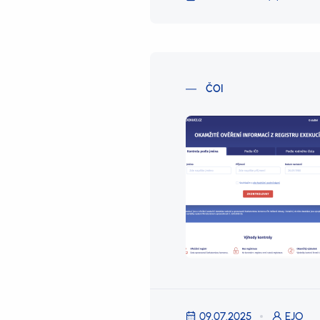
ČOI
09.07.2025
EJO