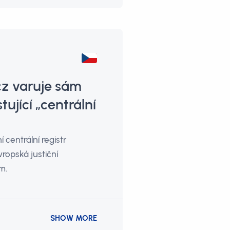
z varuje sám
ující „centrální
 centrální registr
ropská justiční
m.
SHOW MORE