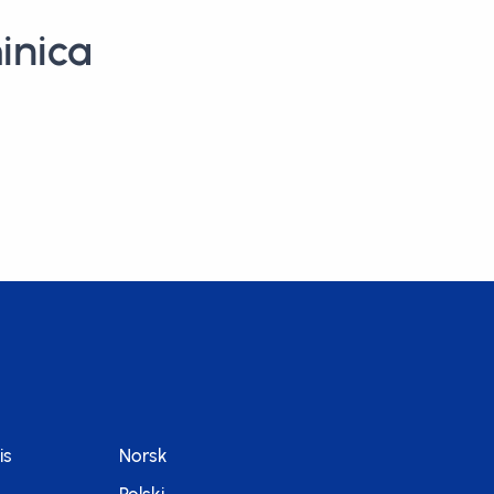
inica
is
Norsk