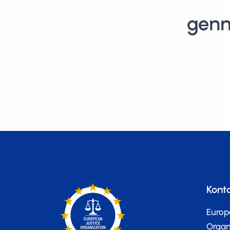
genn
Kont
Europ
Organi