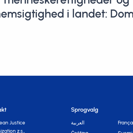
emsigtighed i landet: Dom
akt
Sprogvalg
ean Justice
العربية
França
zation z.s.,