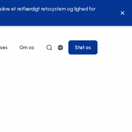
ikre et retfærdigt retssystem og lighed for
ses
Om os
Støt os