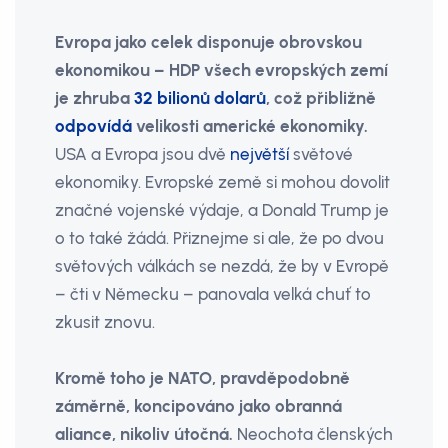
Evropa jako celek disponuje obrovskou
ekonomikou – HDP všech evropských zemí
je zhruba
32 bilionů dolarů
, což přibližně
odpovídá
velikosti americké ekonomiky.
USA a Evropa jsou dvě
největší
světové
ekonomiky. Evropské země si mohou dovolit
značné vojenské výdaje, a Donald Trump je
o to také žádá. Přiznejme si ale, že po dvou
světových válkách se nezdá, že by v Evropě
– čti v Německu – panovala velká chuť to
zkusit znovu.
Kromě toho je NATO, pravděpodobně
záměrně, koncipováno jako obranná
aliance, nikoliv útočná.
Neochota členských