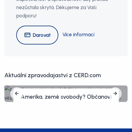
nezůstala skrytá. Děkujeme za Vaši
podporu!
Více informací
Darovat
Aktuální zpravodajaství z CERD.com
Obžalovaní Pavel Blažek, Tomáš
Jiřikovský, Kárim Titz a Radomír
Daňhel: Žalobkyně navrhla v
bitcoinové kauze tresty až 20 let