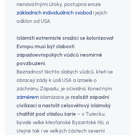
nenávistnými útoky, postupná eroze
základních individuálních svobod
i jejich
odklon od USA.
Islámští extremisté snažící se kolonizovat
Evropu musí být slabostí
západoevropských vůdců nesmírně
povzbuzeni.
Bezradnost těchto slabých vůdců, kteří se
obracejí zády k úsilí USA a Izraele o
záchranu Západu, je očividná. Konečným
záměrem
islamizace je
rozložit západní
civilizaci a nastolit celosvětový islámský
chalífát pod vládou šaríe
– v Turecku,
bývalé velké křesťanské Byzantské říši, a
stejně tak i ve velkých částech severní