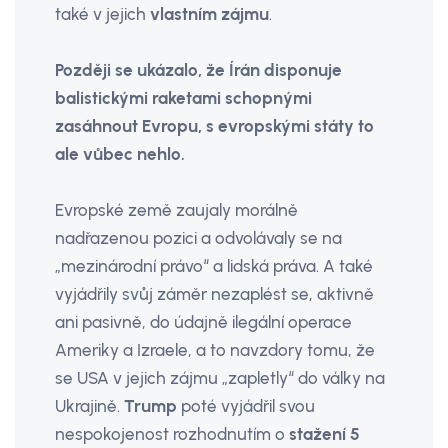
také v jejich
vlastním zájmu
.
Později se ukázalo, že Írán disponuje
balistickými raketami schopnými
zasáhnout Evropu, s evropskými státy to
ale vůbec nehlo.
Evropské země zaujaly morálně
nadřazenou pozici a odvolávaly se na
„mezinárodní právo“ a lidská práva. A také
vyjádřily svůj záměr nezaplést se, aktivně
ani pasivně, do údajně ilegální operace
Ameriky a Izraele, a to navzdory tomu, že
se USA v jejich zájmu „zapletly“ do války na
Ukrajině.
Trump
poté vyjádřil svou
nespokojenost rozhodnutím o
stažení 5