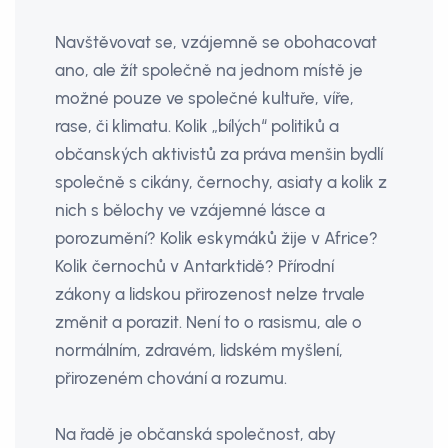
Navštěvovat se, vzájemně se obohacovat
ano, ale žít společně na jednom místě je
možné pouze ve společné kultuře, víře,
rase, či klimatu. Kolik „bílých“ politiků a
občanských aktivistů za práva menšin bydlí
společně s cikány, černochy, asiaty a kolik z
nich s bělochy ve vzájemné lásce a
porozumění? Kolik eskymáků žije v Africe?
Kolik černochů v Antarktidě? Přírodní
zákony a lidskou přirozenost nelze trvale
změnit a porazit. Není to o rasismu, ale o
normálním, zdravém, lidském myšlení,
přirozeném chování a rozumu.
Na řadě je občanská společnost, aby