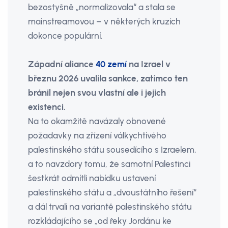
bezostyšně „normalizovala“ a stala se
mainstreamovou – v některých kruzích
dokonce populární.
Západní aliance
40 zemí
na Izrael v
březnu 2026 uvalila sankce, zatímco ten
bránil nejen svou vlastní ale i jejich
existenci.
Na to okamžitě navázaly obnovené
požadavky na zřízení válkychtivého
palestinského státu sousedícího s Izraelem,
a to navzdory tomu, že samotní Palestinci
šestkrát odmítli nabídku ustavení
palestinského státu a „dvoustátního řešení“
a dál trvali na variantě palestinského státu
rozkládajícího se „od řeky Jordánu ke