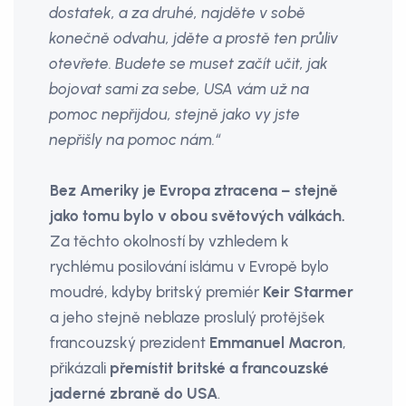
dostatek, a za druhé, najděte v sobě
konečně odvahu, jděte a prostě ten průliv
otevřete. Budete se muset začít učit, jak
bojovat sami za sebe, USA vám už na
pomoc nepřijdou, stejně jako vy jste
nepřišly na pomoc nám.“
Bez Ameriky je Evropa ztracena – stejně
jako tomu bylo v obou světových válkách.
Za těchto okolností by vzhledem k
rychlému posilování islámu v Evropě bylo
moudré, kdyby britský premiér
Keir Starmer
a jeho stejně neblaze proslulý protějšek
francouzský prezident
Emmanuel Macron
,
přikázali
přemístit britské a francouzské
jaderné zbraně do USA
.