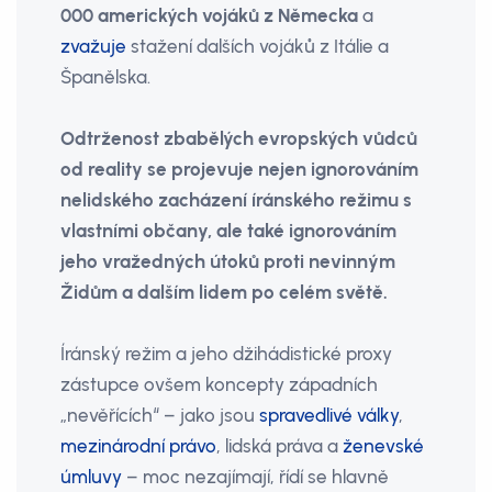
000 amerických vojáků z Německa
a
zvažuje
stažení dalších vojáků z Itálie a
Španělska.
Odtrženost zbabělých evropských vůdců
od reality se projevuje nejen ignorováním
nelidského zacházení íránského režimu s
vlastními občany, ale také ignorováním
jeho vražedných útoků proti nevinným
Židům a dalším lidem po celém světě.
Íránský režim a jeho džihádistické proxy
zástupce ovšem koncepty západních
„nevěřících“ – jako jsou
spravedlivé války
,
mezinárodní právo
, lidská práva a
ženevské
úmluvy
– moc nezajímají, řídí se hlavně