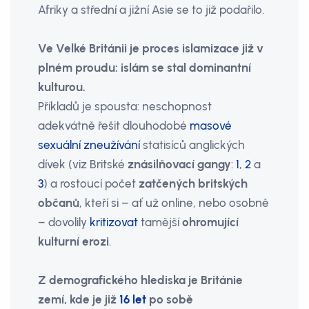
Afriky a střední a jižní Asie se to již podařilo.
Ve Velké Británii je proces islamizace již v
plném proudu: islám se stal dominantní
kulturou.
Příkladů je spousta: neschopnost
adekvátně řešit dlouhodobé
masové
sexuální zneužívání
statisíců anglických
dívek (viz Britské
znásilňovací gangy
:
1
,
2
a
3
) a rostoucí počet
zatčených britských
občanů
, kteří si – ať už online, nebo osobně
– dovolily
kritizovat
tamější
ohromující
kulturní erozi
.
Z demografického hlediska je Británie
zemí, kde je již
16 let
po sobě