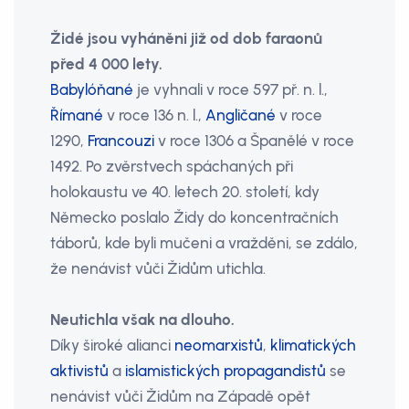
Židé jsou vyháněni již od dob faraonů
před 4 000 lety.
Babylóňané
je vyhnali v roce 597 př. n. l.,
Římané
v roce 136 n. l.,
Angličané
v roce
1290,
Francouzi
v roce 1306 a Španělé v roce
1492. Po zvěrstvech spáchaných při
holokaustu ve 40. letech 20. století, kdy
Německo poslalo Židy do koncentračních
táborů, kde byli mučeni a vražděni, se zdálo,
že nenávist vůči Židům utichla.
Neutichla však na dlouho.
Díky široké alianci
neomarxistů
,
klimatických
aktivistů
a
islamistických propagandistů
se
nenávist vůči Židům na Západě opět