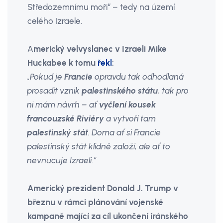
Středozemnímu moři“ – tedy na území
celého Izraele.
A
merický velvyslanec v Izraeli Mike
Huckabee k tomu
řekl
:
„Pokud je
Francie
opravdu tak odhodlaná
prosadit vznik
palestinského státu
, tak pro
ni mám návrh – ať
vyčlení kousek
francouzské Riviéry
a vytvoří tam
palestinský stát
. Doma ať si Francie
palestinský stát klidně založí, ale ať to
nevnucuje Izraeli.“
Americký prezident Donald J. Trump v
březnu v rámci plánování vojenské
kampaně mající za cíl ukončení íránského