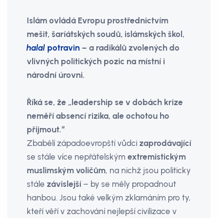
Islám ovládá Evropu prostřednictvím
mešit, šaríátských soudů, islámských škol,
halal
potravin
– a radikálů zvolených do
vlivných politických pozic na místní i
národní úrovni.
Říká se, že „leadership se v dobách krize
neměří absencí rizika, ale ochotou ho
přijmout.“
Zbabělí západoevropští vůdci
zaprodávající
se stále více nepřátelským
extremistickým
muslimským voličům
, na nichž jsou politicky
stále
závislejší
– by se měly propadnout
hanbou. Jsou také velkým zklamáním pro ty,
kteří věří v zachování nejlepší civilizace v