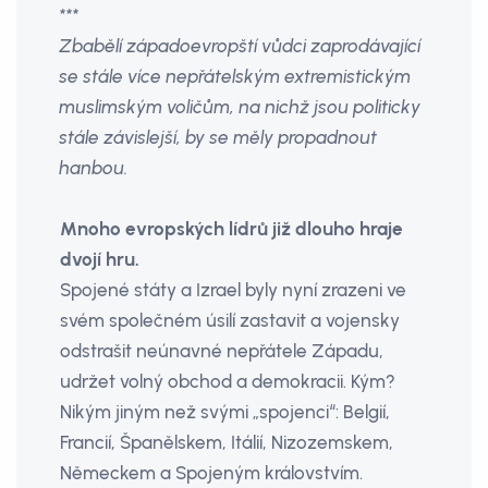
***
Zbabělí západoevropští vůdci zaprodávající
se stále více nepřátelským extremistickým
muslimským voličům, na nichž jsou politicky
stále závislejší, by se měly propadnout
hanbou.
Mnoho evropských lídrů již dlouho hraje
dvojí hru.
Spojené státy a Izrael byly nyní zrazeni ve
svém společném úsilí zastavit a vojensky
odstrašit neúnavné nepřátele Západu,
udržet volný obchod a demokracii. Kým?
Nikým jiným než svými „spojenci“: Belgií,
Francií, Španělskem, Itálií, Nizozemskem,
Německem a Spojeným královstvím.