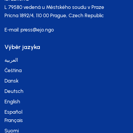
ID: 22116192
L 79580 vedená u Městského soudu v Praze
Pricna 1892/4, 110 00 Prague, Czech Republic
E-mail:
press@ejo.ngo
Výběr jazyka
العربية
Čeština
Dansk
Deutsch
English
Español
Français