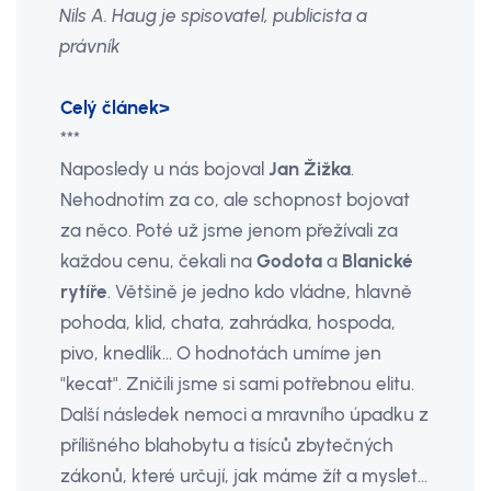
Nils A. Haug je spisovatel, publicista a
právník
Celý článek>
***
Naposledy u nás bojoval
Jan Žižka
.
Nehodnotím za co, ale schopnost bojovat
za něco. Poté už jsme jenom přežívali za
každou cenu, čekali na
Godota
a
Blanické
rytíře
. Většině je jedno kdo vládne, hlavně
pohoda, klid, chata, zahrádka, hospoda,
pivo, knedlík... O hodnotách umíme jen
"kecat". Zničili jsme si sami potřebnou elitu.
Další následek nemoci a mravního úpadku z
přílišného blahobytu a tisíců zbytečných
zákonů, které určují, jak máme žít a myslet...