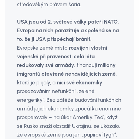
středověkým právem šaría.
USA jsou od 2. světové války páteří NATO,
Evropa na nich parazituje a spoléhá se na
to, že ji USA přispěchají bránit.
Evropské země místo
rozvíjení vlastní
vojenské připravenosti celá léta
redukovaly své armády
, financují
miliony
imigrantů otevřeně nenávidějících země
,
které je přijaly, a
ničí své ekonomiky
prosazováním nefunkční „zelené
energetiky“. Bez zátěže budování funkčních
armád jejich ekonomiky zpočátku enormně
prosperovaly – na úkor Ameriky. Teď, když
se Rusko snaží obsadit Ukrajinu, se ukázalo,
že evropské země jsou jen „papíroví tygři“.