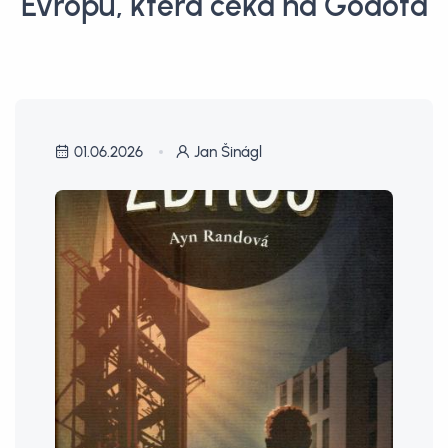
Evropu, která čeká na Godota
01.06.2026
Jan Šinágl