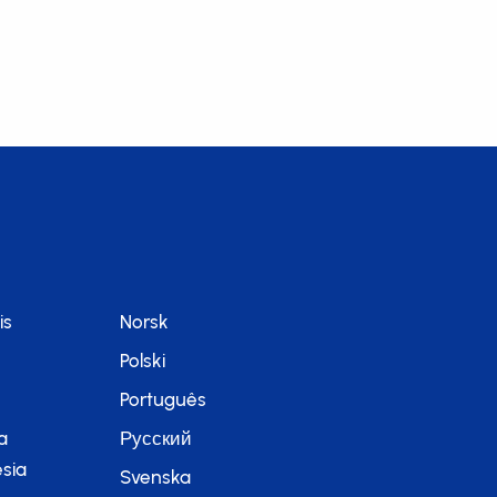
is
Norsk
Polski
Português
a
Русский
sia
Svenska