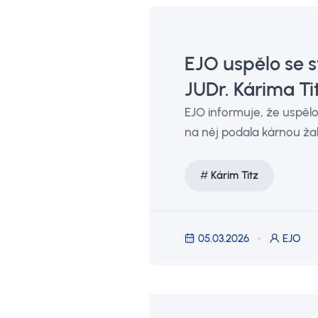
EJO uspělo se 
JUDr. Kárima Ti
EJO informuje, že uspělo
na něj podala kárnou žal
Kárim Titz
05.03.2026
EJO