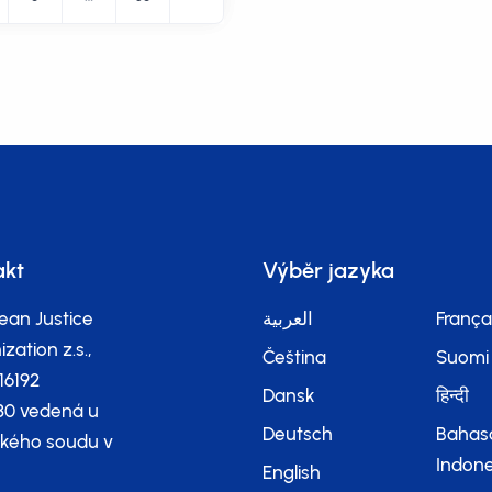
akt
Výběr jazyka
ean Justice
العربية
França
zation z.s.,
Čeština
Suomi
116192
Dansk
हिन्दी
80 vedená u
Deutsch
Bahas
kého soudu v
Indone
English