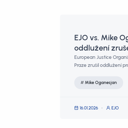
EJO vs. Mike O
oddlužení zruš
European Justice Organiz
Praze zrušil oddlužení pr
Mike Oganesjan
16.01.2026
EJO