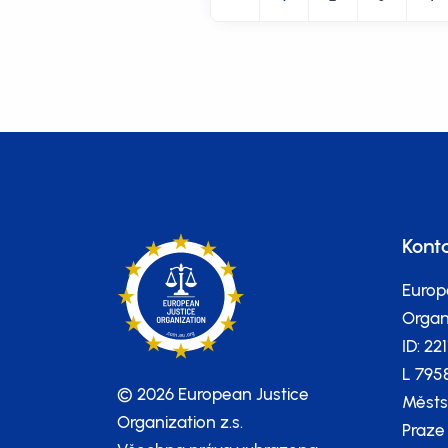
Kont
Europ
Organi
ID: 22
L 795
© 2026 European Justice
Městs
Organization z.s.
Praze