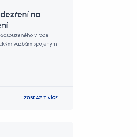
odezření na
ení
, odsouzeného v roce
istickým vazbám spojeným
ZOBRAZIT VÍCE