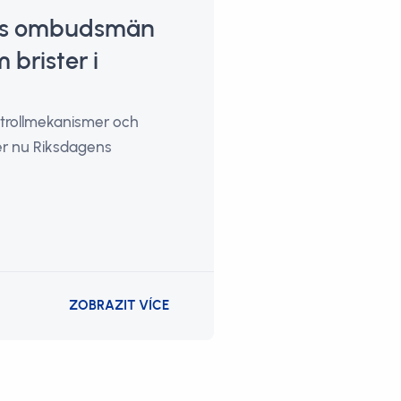
ens ombudsmän
brister i
ntrollmekanismer och
der nu Riksdagens
ZOBRAZIT VÍCE