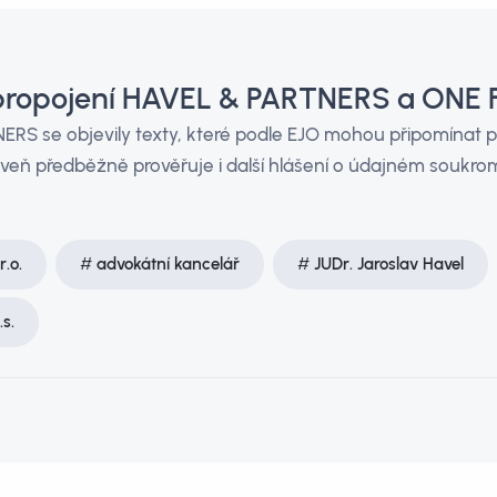
 propojení HAVEL & PARTNERS a ONE 
RS se objevily texty, které podle EJO mohou připomínat 
veň předběžně prověřuje i další hlášení o údajném soukr
.o.
advokátní kancelář
JUDr. Jaroslav Havel
s.