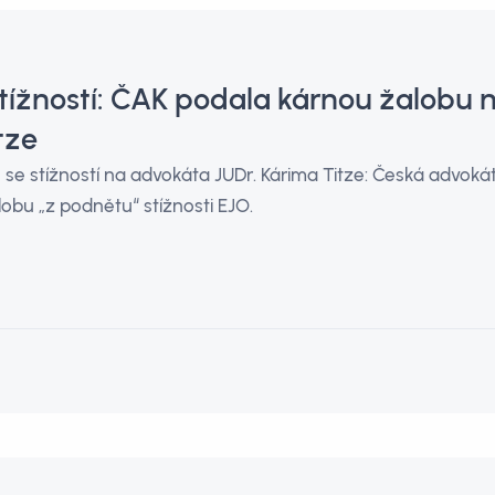
stížností: ČAK podala kárnou žalobu
tze
 se stížností na advokáta JUDr. Kárima Titze: Česká advokát
obu „z podnětu“ stížnosti EJO.