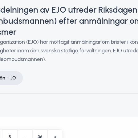
vdelningen av EJO utreder Riksdag
ombudsmannen) efter anmälningar om 
smer
ganization (EJO) har mottagit anmälningar om brister i ko
igheter inom den svenska statliga förvaltningen. EJO utre
tieombudsmannen).
än – JO
5
…
36
»