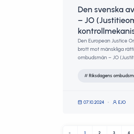
Den svenska a
– JO (Justitie
kontrollmekani
Den European Justice Or
brott mot mänskliga rätt
ombudsmän – JO (Justi
Riksdagens ombudsm
07.10.2024
EJO
«
1
2
3
4