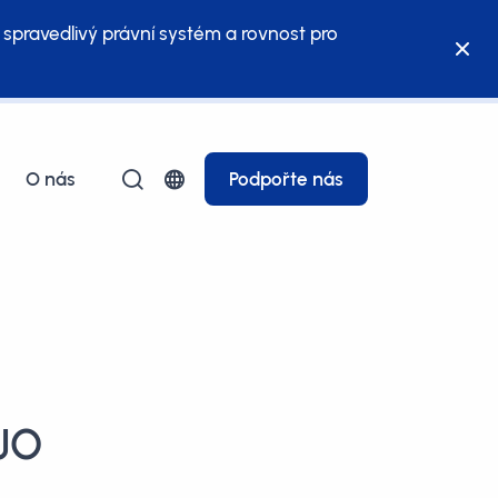
 spravedlivý právní systém a rovnost pro
O nás
Podpořte nás
EJO