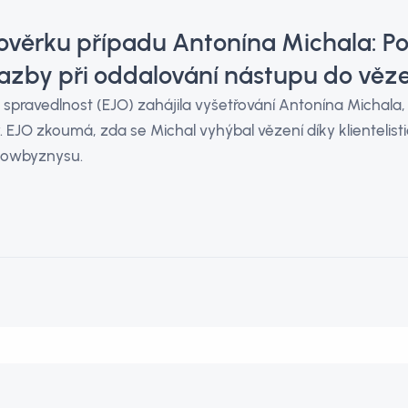
rověrku případu Antonína Michala: P
 vazby při oddalování nástupu do věz
 spravedlnost (EJO) zahájila vyšetřování Antonína Michala
 EJO zkoumá, zda se Michal vyhýbal vězení díky klientel
showbyznysu.