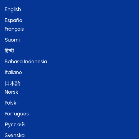
English
Español
Français
Suomi
हिन्दी
Bahasa Indonesia
Italiano
日本語
Norsk
Polski
Português
Русский
Svenska