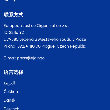
联系方式
European Justice Organization z.s.,
ID: 22116192
L 79580 vedená u Městského soudu v Praze
Pricna 1892/4, 110 00 Prague, Czech Republic
E-mail:
press@ejo.ngo
语言选择
العربية
Čeština
Dansk
Deutsch