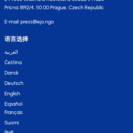
Pricna 1892/4, 110 00 Prague, Czech Republic
E-mail:
press@ejo.ngo
语言选择
العربية
Čeština
Dansk
Deutsch
English
Español
Français
Suomi