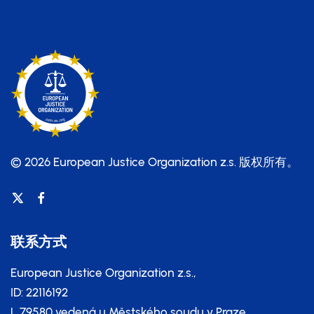
© 2026 European Justice Organization z.s.
版权所有。
联系方式
European Justice Organization z.s.,
ID: 22116192
L 79580 vedená u Městského soudu v Praze