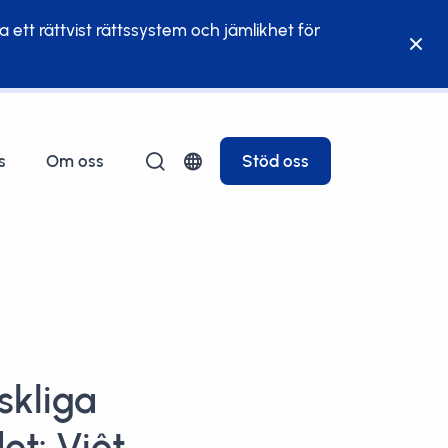
la ett rättvist rättssystem och jämlikhet för
s
Om oss
Stöd oss
skliga
et: Việt