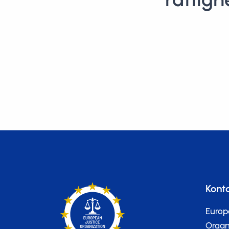
Kont
Europ
Organi