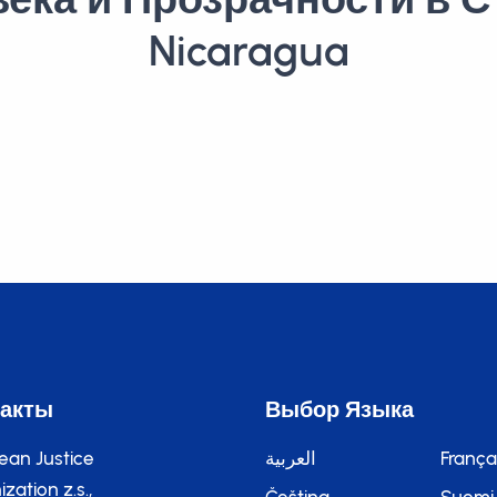
Nicaragua
такты
Выбор Языка
ean Justice
العربية
França
zation z.s.,