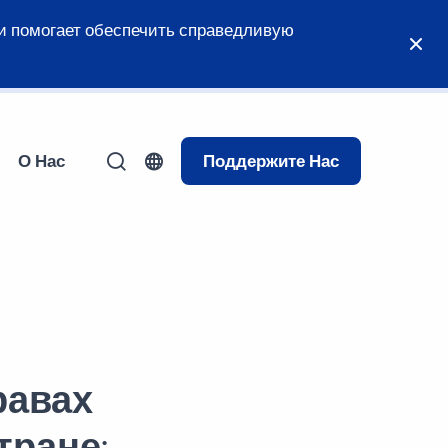
и помогает обеспечить справедливую
О Нас
Поддержите Нас
равах
тране: