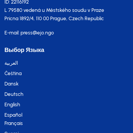
ID: 22116192
L 79580 vedená u Městského soudu v Praze
Pricna 1892/4, 110 00 Prague, Czech Republic
E-mail:
press@ejo.ngo
Выбор Языка
العربية
Čeština
Dansk
Deutsch
English
Español
Français