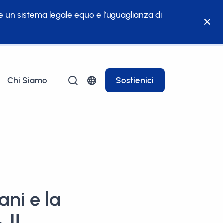
re un sistema legale equo e l’uguaglianza di
Chi Siamo
Sostienici
ani e la
se: البحرين