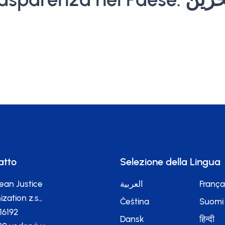
atto
Selezione della Lingua
ean Justice
العربية
França
zation z.s.,
Čeština
Suomi
116192
Dansk
हिन्दी