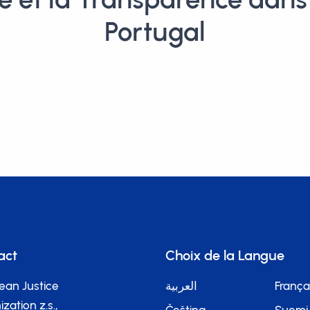
Portugal
act
Choix de la Langue
ean Justice
العربية
França
zation z.s.,