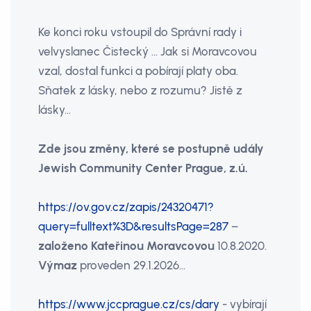
Ke konci roku vstoupil do Správní rady i
velvyslanec Čistecký ... Jak si Moravcovou
vzal, dostal funkci a pobírají platy oba.
Sňatek z lásky, nebo z rozumu? Jistě z
lásky...
Zde jsou změny, které se postupně udály
Jewish Community Center Prague, z.ú.
https://ov.gov.cz/zapis/24320471?
query=fulltext%3D&resultsPage=287
–
založeno Kateřinou Moravcovou
10.8.2020.
Výmaz
proveden 29.1.2026…
https://www.jccprague.cz/cs/dary
- vybírají