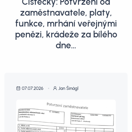
Čistecký: Potvrzení od
zaměstnavatele, platy,
funkce, mrhání veřejnými
penězi, krádeže za bílého
dne…
07.07.2026
Jan Šinágl