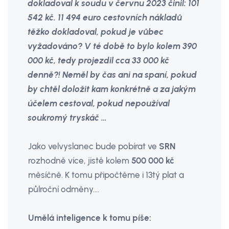
dokladoval k soudu v červnu 2023 činil: 101
542 kč. 11 494 euro cestovních nákladů
těžko dokladoval, pokud je vůbec
vyžadováno? V té době to bylo kolem 390
000 kč, tedy projezdil cca 33 000 kč
denně?! Neměl by čas ani na spaní, pokud
by chtěl doložit kam konkrétně a za jakým
účelem cestoval, pokud nepoužíval
soukromý tryskáč …
Jako velvyslanec bude pobírat ve
SRN
rozhodně více, jistě kolem
500 000 kč
měsíčně. K tomu připočtěme i 13tý plat a
půlroční odměny….
Umělá inteligence k tomu píše: