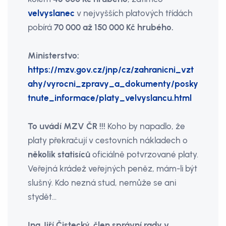
velvyslanec
v nejvyšších platových třídách
pobírá
70 000 až 150 000 Kč hrubého.
Ministerstvo:
https://mzv.gov.cz/jnp/cz/zahranicni_vzt
ahy/vyrocni_zpravy_a_dokumenty/posky
tnute_informace/platy_velvyslancu.html
To uvádí MZV ČR !!!
Koho by napadlo, že
platy překračují v cestovních nákladech o
několik statisíců
oficiálně potvrzované platy.
Veřejná krádež veřejných peněz, mám-li být
slušný. Kdo nezná stud, nemůže se ani
stydět…
Ing Jiří Čistecký, člen správní rady v