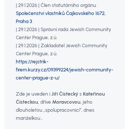
| 29.1.2026 | Člen statutárního orgánu
Společenství vlastníků Čajkovského 1672,
Praha 3
| 29.1.2026 | Správní rada Jewish Community
Center Prague, z.ú.
| 29.1.2026 | Zakladatel Jewish Community
Center Prague, z.ú.
https://rejstrik-
firem.kurzy.cz/09399224/jewish-community-
center-prague-z-u/
Zde je uveden i
Jiří Čistecký
s
Kateřinou
Čisteckou
, dříve
Moravcovou
, jeho
dlouholetou „spolupracovnicí“, dnes
manželkou…