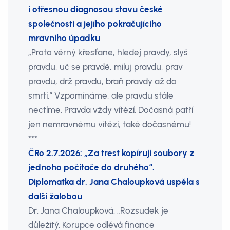
i otřesnou diagnosou stavu české
společnosti a jejího pokračujícího
mravního úpadku
„Proto věrný křesťane, hledej pravdy, slyš
pravdu, uč se pravdě, miluj pravdu, prav
pravdu, drž pravdu, braň pravdy až do
smrti.“ Vzpomínáme, ale pravdu stále
nectíme. Pravda vždy vítězí. Dočasná patří
jen nemravnému vítězi, také dočasnému!
***
ČRo 2.7.2026: „Za trest kopíruji soubory z
jednoho počítače do druhého“.
Diplomatka dr. Jana Chaloupková uspěla s
další žalobou
Dr. Jana Chaloupková: „Rozsudek je
důležitý. Korupce odlévá finance