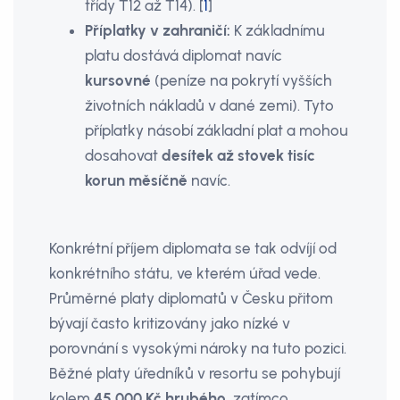
třídy T12 až T14). [
1
]
Příplatky v zahraničí:
K základnímu
platu dostává diplomat navíc
kursovné
(peníze na pokrytí vyšších
životních nákladů v dané zemi). Tyto
příplatky násobí základní plat a mohou
dosahovat
desítek až stovek tisíc
korun měsíčně
navíc.
Konkrétní příjem diplomata se tak odvíjí od
konkrétního státu, ve kterém úřad vede.
Průměrné platy diplomatů v Česku přitom
bývají často kritizovány jako nízké v
porovnání s vysokými nároky na tuto pozici.
Běžné platy úředníků v resortu se pohybují
kolem
45 000 Kč hrubého
, zatímco