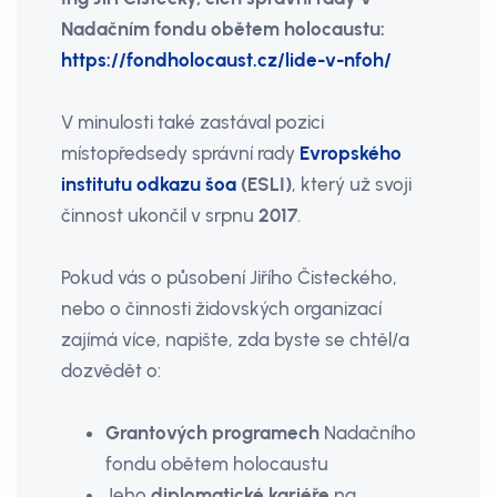
Nadačním fondu obětem holocaustu:
https://fondholocaust.cz/lide-v-nfoh/
V minulosti také zastával pozici
místopředsedy správní rady
Evropského
institutu odkazu šoa
(ESLI)
, který už svoji
činnost ukončil v srpnu
2017
.
Pokud vás o působení Jiřího Čisteckého,
nebo o činnosti židovských organizací
zajímá více, napište, zda byste se chtěl/a
dozvědět o:
Grantových programech
Nadačního
fondu obětem holocaustu
Jeho
diplomatické kariéře
na