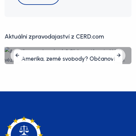
Aktuální zpravodajaství z CERD.com
Amerika, země svobody? Občanovi
hrozí pět let vězení, protože před
celníky vymazal vlastní telefon