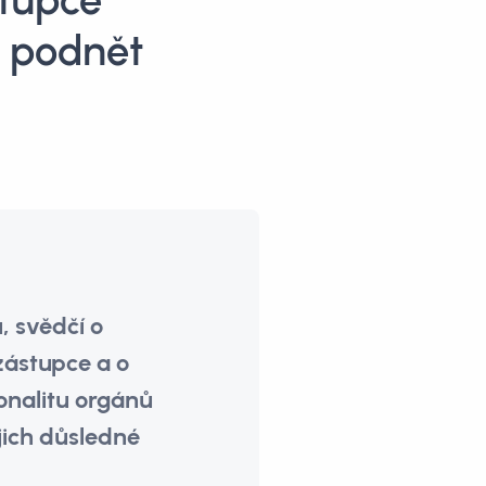
stupce
a podnět
, svědčí o
zástupce a o
onalitu orgánů
jich důsledné