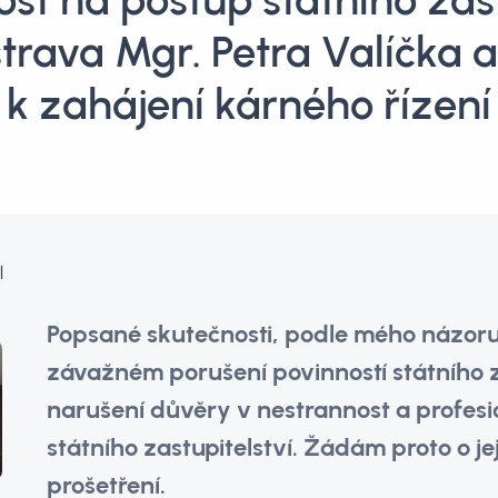
ost na postup státního zá
rava Mgr. Petra Valíčka 
k zahájení kárného řízení
l
Popsané skutečnosti, podle mého názoru
závažném porušení povinností státního 
narušení důvěry v nestrannost a profesi
státního zastupitelství. Žádám proto o je
prošetření.