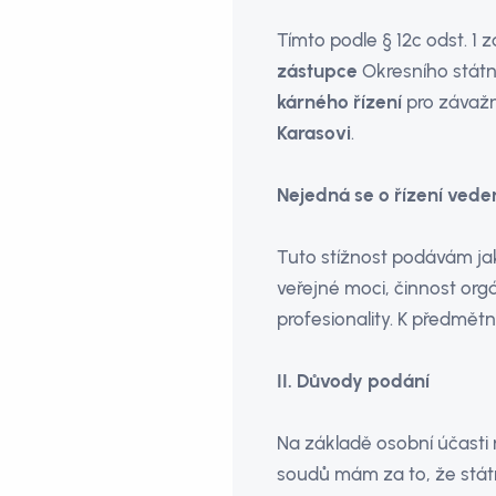
Tímto podle § 12c odst. 1 
zástupce
Okresního státní
kárného řízení
pro závažn
Karasovi
.
Nejedná se o řízení vede
Tuto stížnost podávám j
veřejné moci, činnost orgá
profesionality. K předmětn
II. Důvody podání
Na základě osobní účasti 
soudů mám za to, že stát