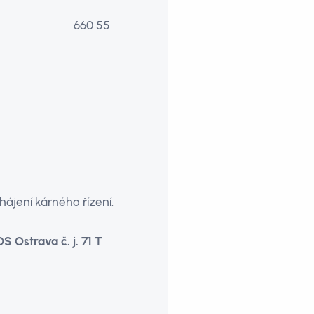
60 55
ájení kárného řízení.
 Ostrava č. j. 71 T