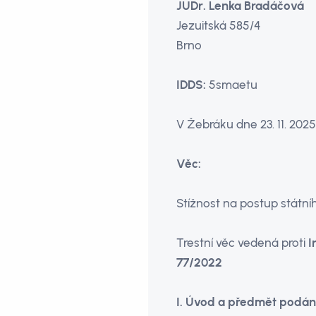
JUDr. Lenka Bradáčová
Jezui
Brno
IDDS:
5s
V Žebráku dne 23. 11. 202
Věc:
Stížnost na postup státn
Trestní věc vedená proti
I
77/2022
I. Úvod a předmět podán