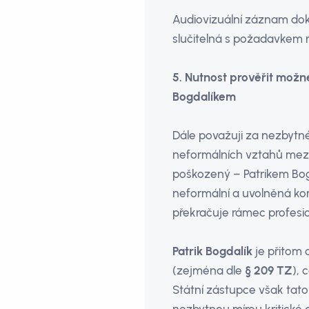
Audiovizuální záznam do
slučitelná s požadavkem n
5. Nutnost prověřit mož
Bogdalíkem
Dále považuji za nezbytné,
neformálních vztahů mezi
poškozený – Patrikem Bog
neformální a uvolněná ko
překračuje rámec profesio
Patrik Bogdalík
je přitom
(zejména dle
§ 209 TZ
), 
Státní zástupce však tato 