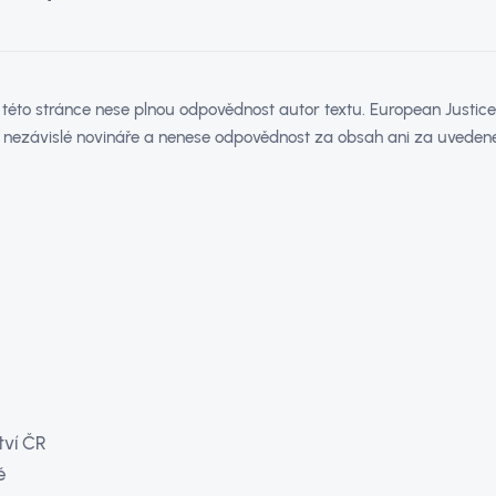
éto stránce nese plnou odpovědnost autor textu. European Justice 
 nezávislé novináře a nenese odpovědnost za obsah ani za uvedené
tví ČR
ě