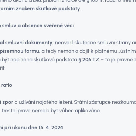
ého úkonu a bez přibrání znalce dle § 105 tr. řádu. U trest
torním znakem skutkové podstaty
.
h smluv a absence svěřené věci
l smluvní dokumenty
, neověřil skutečné smluvní strany a
 písemnou formu
, a tedy nemohlo dojít k platnému „ústním
a být naplněna skutková podstata
§ 206 TZ
– to je právně 
it.
 ratio
í spor
o užívání najatého lešení. Státní zástupce nezkoumal ci
kdy trestní právo nemělo být vůbec aplikováno.
í při úkonu dne 15. 4. 2024