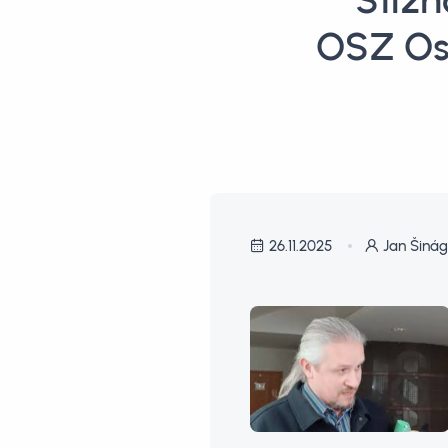
Stížn
OSZ Ost
26.11.2025
Jan Šinág