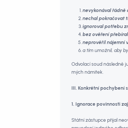
nevykonával řádně 
nechal pokračovat tr
ignoroval potřebu 
bez ověření přebíra
neprověřil nájemní v
a tím umožnil, aby byl
Odvolací soud následně ju
mých námitek.
III. Konkrétní pochybení 
1. Ignorace povinnosti za
Státní zástupce přijal n