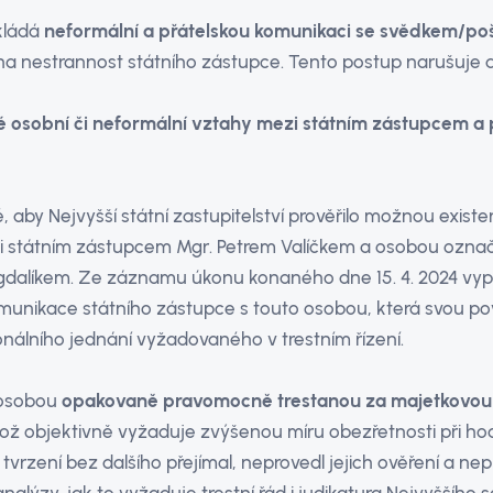
kládá
neformální a přátelskou komunikaci se svědkem/p
a nestrannost státního zástupce. Tento postup narušuje dův
né osobní či neformální vztahy mezi státním zástupcem 
 aby Nejvyšší státní zastupitelství prověřilo možnou existen
 státním zástupcem Mgr. Petrem Valíčkem a osobou označo
dalíkem. Ze záznamu úkonu konaného dne 15. 4. 2024 vypl
munikace státního zástupce s touto osobou, která svou po
nálního jednání vyžadovaného v trestním řízení.
 osobou
opakovaně pravomocně trestanou za majetkovou 
což objektivně vyžaduje zvýšenou míru obezřetnosti při hod
tvrzení bez dalšího přejímal, neprovedl jejich ověření a nep