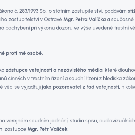
zákona č. 283/1993 Sb., o státním zastupitelství, podávám
stí
ho zastupitelství v Ostravě
Mgr. Petra Valíčka
a současně
á pochybení při výkonu dozoru ve výše uvedené trestní vě
né proti mé osobě.
ako
zástupce veřejnosti a nezávislého média
, které dlouh
nů činných v trestním řízení a soudní řízení z hlediska záko
é věci se vyjadřuji
jako pozorovatel z řad veřejnosti
, nikoli
na veřejném soudním jednání, studia spisu, audiovizuální
ní zástupce
Mgr. Petr Valíček
: