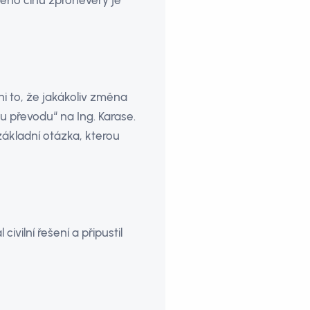
ného činu zpronevěry je
ni to, že jakákoliv změna
u převodu“ na Ing. Karase.
základní otázka, kterou
vilní řešení a připustil