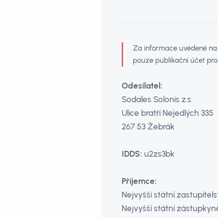
Za informace uvedené na t
pouze publikační účet pro
Odesílatel:
Sodales Solonis z.s.
Ulice bratří Nejedlých 335
267 53 Žebrák
IDDS:
u2zs3bk
Příjemce:
Nejvyšší státní zastupitels
Nejvyšší státní zástupkyn