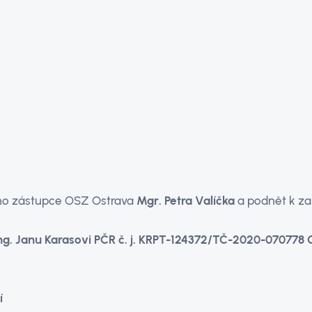
tská 585/4 6
maetu
5
ího zástupce OSZ Ostrava
Mgr. Petra Valíčka
a podnět k zah
ng. Janu Karasovi
PČR č. j. KRPT-124372/TČ-2020-070778 OS
í