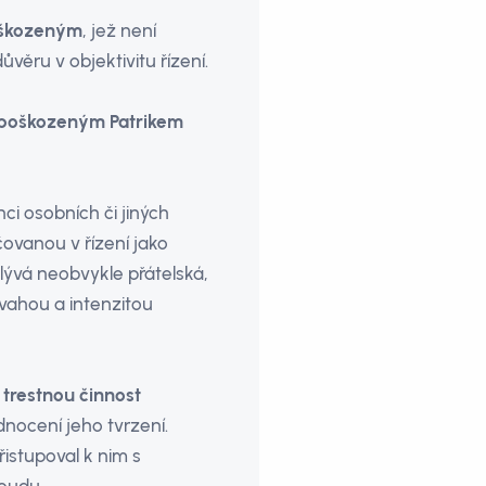
oškozeným
, jež není
ěru v objektivitu řízení.
a poškozeným Patrikem
ci osobních či jiných
vanou v řízení jako
ývá neobvykle přátelská,
vahou a intenzitou
trestnou činnost
nocení jeho tvrzení.
řistupoval k nim s