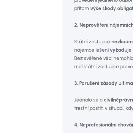
provedení jediného odborn
přitom
výše škody obliga
2. Neprověření nájemníc
Státní zástupce
nezkouma
nájemce lešení
vyžaduje
Bez svěřené věci nemohl
měl státní zástupce prověř
3. Porušení zásady ultima
Jednalo se o
civilněprávn
trestní postih v situaci, 
4. Neprofesionální chován