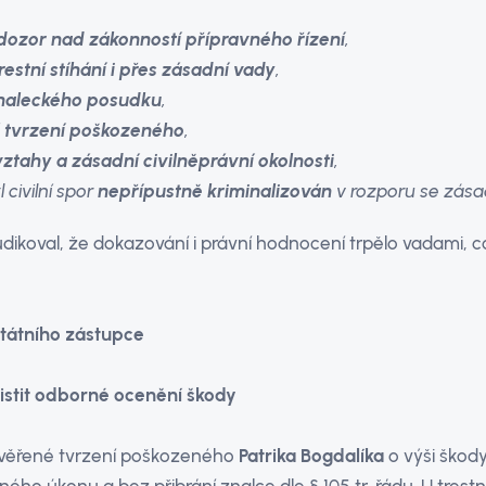
dozor nad zákonností přípravného řízení
,
estní stíhání i přes zásadní vady
,
znaleckého posudku
,
l tvrzení poškozeného
,
ztahy a zásadní civilněprávní okolnosti
,
 civilní spor
nepřípustně kriminalizován
v rozporu se zás
dikoval, že dokazování i právní hodnocení trpělo vadami, 
státního zástupce
jistit odborné ocenění škody
eověřené tvrzení poškozeného
Patrika Bogdalíka
o výši škody