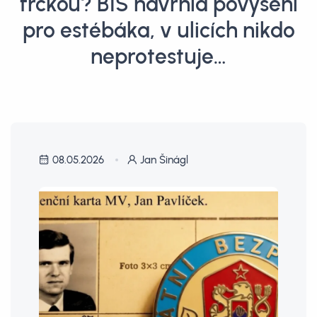
frčkou? BIS navrhla povýšení
pro estébáka, v ulicích nikdo
neprotestuje…
08.05.2026
Jan Šinágl