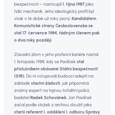
bezpečnosti – nastoupil
1. října 1987
jako
řidič mechanik. Jeho ideologický profil byl
však v té době už roky jasný.
Kandidátem
Komunistické strany Československa se
stal 17. července 1984, řádným členem pak
o dva roky později.
Zásadní zlom v jeho profesní kariéře nastal
1. listopadu 1988, kdy se Pavlíček
stal
příslušníkem obávané Státní bezpečnosti
(StB).
Do ní vstupovali budoucí adepti na
základě
vlastní žádosti
, jak připomíná
známý expert na tajnou totalitní policii,
badatel
Radek Schovánek
. Jan Pavlíček
začal podle složek z archivu sloužit jako
starší referent I. oddělení I. odboru Správy