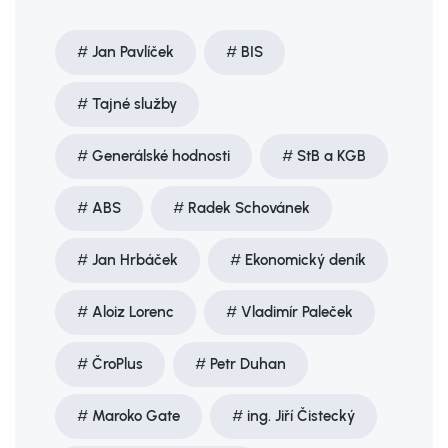
Jan Pavlíček
BIS
Tajné služby
Generálské hodnosti
StB a KGB
ABS
Radek Schovánek
Jan Hrbáček
Ekonomický deník
Aloiz Lorenc
Vladimír Paleček
ČroPlus
Petr Duhan
Maroko Gate
ing. Jiří Čistecký