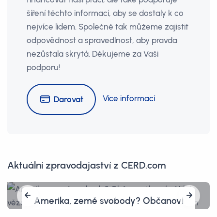
šíření těchto informací, aby se dostaly k co
nejvíce lidem. Společně tak můžeme zajistit
odpovědnost a spravedlnost, aby pravda
nezůstala skrytá. Děkujeme za Vaši
podporu!
Více informací
Darovat
Aktuální zpravodajaství z CERD.com
Obžalovaní Pavel Blažek, Tomáš
Jiřikovský, Kárim Titz a Radomír