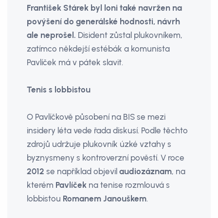
František Stárek byl loni také navržen na
povýšení do generálské hodnosti, návrh
ale neprošel.
Disident zůstal plukovníkem,
zatímco někdejší estébák a komunista
Pavlíček má v pátek slavit.
Tenis s lobbistou
O Pavlíčkově působení na BIS se mezi
insidery léta vede řada diskusí. Podle těchto
zdrojů udržuje plukovník úzké vztahy s
byznysmeny s kontroverzní pověstí. V roce
2012
se například objevil
audiozáznam
, na
kterém
Pavlíček
na tenise rozmlouvá s
lobbistou
Romanem Janouškem
.