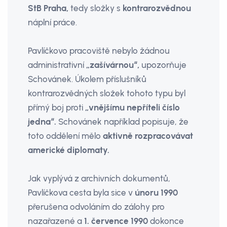
StB Praha,
tedy složky s
kontrarozvědnou
náplní práce.
Pavlíčkovo pracoviště nebylo žádnou
administrativní
„zašívárnou“,
upozorňuje
Schovánek. Úkolem příslušníků
kontrarozvědných složek tohoto typu byl
přímý boj proti
„vnějšímu nepříteli číslo
jedna“.
Schovánek například popisuje, že
toto oddělení mělo
aktivně rozpracovávat
americké diplomaty.
Jak vyplývá z archivních dokumentů,
Pavlíčkova cesta byla sice v
únoru 1990
přerušena odvoláním do zálohy pro
nazařazené a
1. července 1990
dokonce