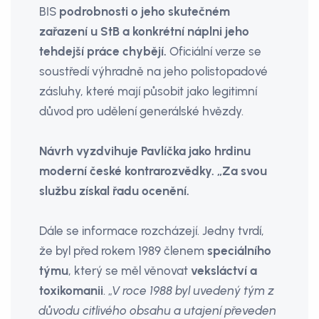
BIS
podrobnosti o jeho skutečném
zařazení u StB a konkrétní náplni jeho
tehdejší práce chybějí.
Oficiální verze se
soustředí výhradně na jeho polistopadové
zásluhy, které mají působit jako legitimní
důvod pro udělení generálské hvězdy.
Návrh vyzdvihuje Pavlíčka jako hrdinu
moderní české kontrarozvědky. „Za svou
službu získal řadu ocenění.
Dále se informace rozcházejí. Jedny tvrdí,
že byl před rokem 1989 členem
speciálního
týmu
, který se měl věnovat
veksláctví a
toxikomanii
. „
V roce 1988 byl uvedený tým z
důvodu citlivého obsahu a utajení převeden