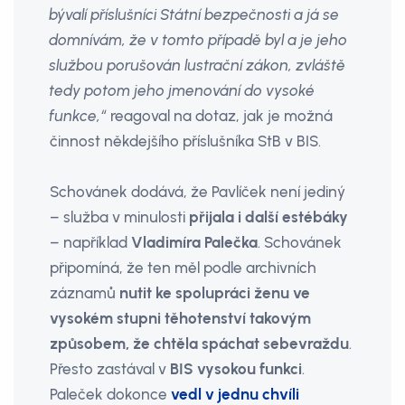
bývalí příslušníci Státní bezpečnosti a já se
domnívám, že v tomto případě byl a je jeho
službou porušován lustrační zákon, zvláště
tedy potom jeho jmenování do vysoké
funkce,“
reagoval na dotaz, jak je možná
činnost někdejšího příslušníka StB v BIS.
Schovánek dodává, že Pavlíček není jediný
– služba v minulosti
přijala i další estébáky
– například
Vladimíra Palečka
. Schovánek
připomíná, že ten měl podle archivních
záznamů
nutit ke spolupráci ženu ve
vysokém stupni těhotenství takovým
způsobem, že chtěla spáchat sebevraždu
.
Přesto zastával v
BIS vysokou funkci
.
Paleček dokonce
vedl v jednu chvíli