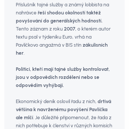
Příslušník tajné služby a známý lobbista na
nahrávce
řeší shodou okolností taktéž
povyšování do generálských hodností.
Tento záznam z roku
2007
, o kterém autor
textu psal v týdeníku Euro, vrhá na
Pavlíčkovo angažmá v BIS stín
zákulisních
her
.
Politici, kteří mají tajné služby kontrolovat,
jsou v odpovědích rozděleni nebo se
odpovědím vyhýbají.
Ekonomický deník oslovil řadu z nich,
drtivá
většina k navrženému povýšení Pavlíčka
ale mlčí
. Je důležité připomenout, že řada z
nich potřebuje k členství v různých komisích