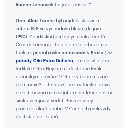
Roman Janoušek
ho jistě „doškolil“…
Gen. Aloiz Lorenc
byl nejdéle sloužícím
šéfem
StB
ve východním bloku (do jara
1990
). Zařídil skartaci tajných dokumentů.
Část dokumentů, těsně před odchodem z
funkce, předal
ruské ambasádě v Praze
(viz
pořady ČRo Petra Duhana
, pozdějšího gen.
ředitele ČRo). Nejsou už dostupné kvůli
autorským právům? ČRo prý bude možná
dělat nové? Jistě dražší než autorská práva
a dost možná už bez informací, které nesmí
široká veřejnost vědět. Rusové vždy
pracovali dlouhodobě. V Čechách měli vždy
dost sluhů a slouhů…