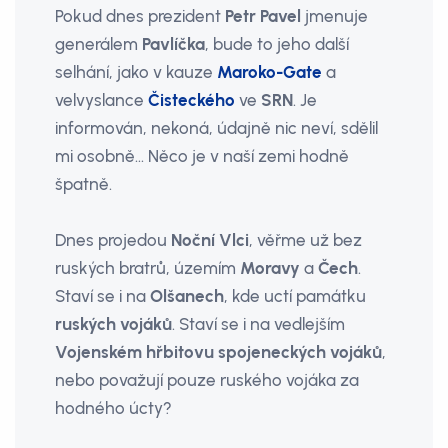
Pokud dnes prezident
Petr Pavel
jmenuje
generálem
Pavlíčka
, bude to jeho další
selhání, jako v kauze
Maroko-Gate
a
velvyslance
Čisteckého
ve
SRN
. Je
informován, nekoná, údajně nic neví, sdělil
mi osobně… Něco je v naší zemi hodně
špatně.
Dnes projedou
Noční Vlci
, věřme už bez
ruských bratrů, územím
Moravy
a
Čech
.
Staví se i na
Olšanech
, kde uctí památku
ruských vojáků
. Staví se i na vedlejším
Vojenském hřbitovu spojeneckých vojáků
,
nebo považují pouze ruského vojáka za
hodného úcty?