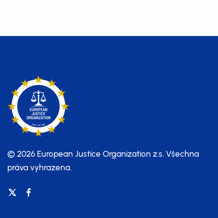
Daňhel: Žalobkyně navrhla v
bitcoinové kauze tresty až 20 let
© 2026 European Justice Organization z.s.
Všechna
práva vyhrazena.