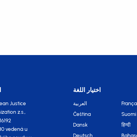
اختيار اللغة
ا
França
العربية
ean Justice
zation z.s.,
Čeština
Suomi
116192
Dansk
हिन्दी
80 vedená u
Deutsch
Bahas