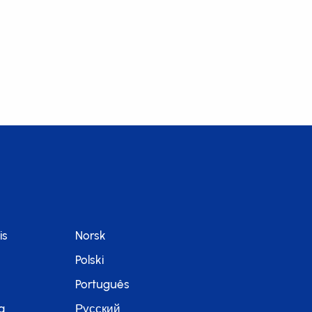
is
Norsk
Polski
Português
a
Русский