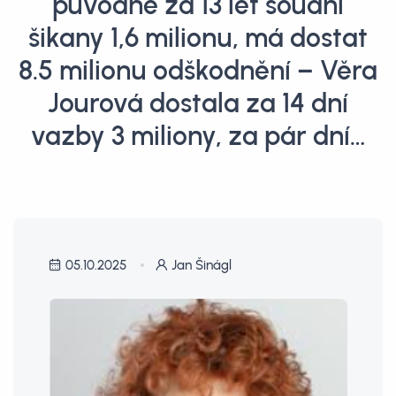
původně za 13 let soudní
šikany 1,6 milionu, má dostat
8.5 milionu odškodnění – Věra
Jourová dostala za 14 dní
vazby 3 miliony, za pár dní…
05.10.2025
Jan Šinágl