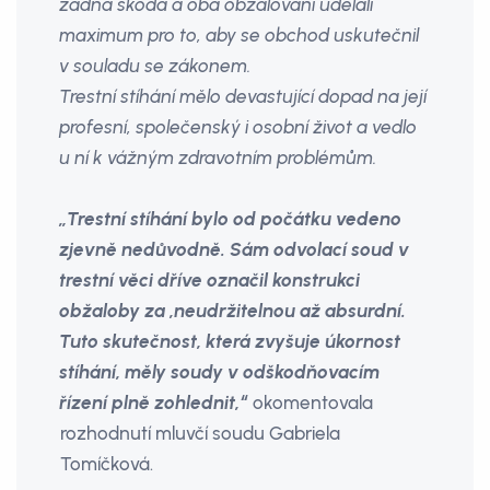
žádná škoda a oba obžalovaní udělali
maximum pro to, aby se obchod uskutečnil
v souladu se zákonem.
Trestní stíhání mělo devastující dopad na její
profesní, společenský i osobní život a vedlo
u ní k vážným zdravotním problémům.
„Trestní stíhání bylo od počátku vedeno
zjevně nedůvodně. Sám odvolací soud v
trestní věci dříve označil konstrukci
obžaloby za ‚neudržitelnou až absurdní.
Tuto skutečnost, která zvyšuje úkornost
stíhání, měly soudy v odškodňovacím
řízení plně zohlednit,“
okomentovala
rozhodnutí mluvčí soudu Gabriela
Tomíčková.