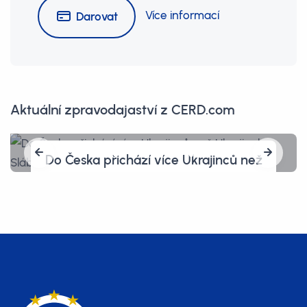
Více informací
Darovat
Aktuální zpravodajaství z CERD.com
Do Česka přichází více Ukrajinců než
Ukrajinek. Slábne tím obrana země
a kde jsou ženy s dětmi?