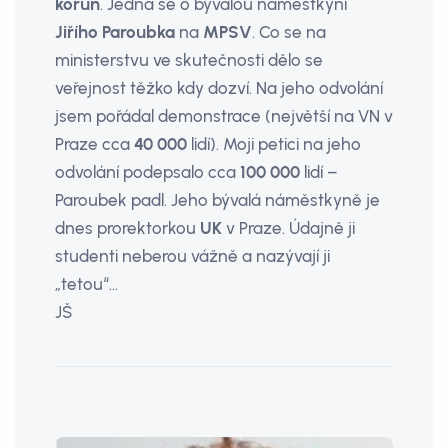
korun
. Jedná se o bývalou náměstkyni
Jiřího Paroubka
na
MPSV
. Co se na
ministerstvu ve skutečnosti dělo se
veřejnost těžko kdy dozví. Na jeho odvolání
jsem pořádal demonstrace (největší na VN v
Praze cca
40 000
lidí). Moji petici na jeho
odvolání podepsalo cca
100 000
lidí –
Paroubek padl. Jeho bývalá náměstkyně je
dnes prorektorkou
UK
v Praze. Údajně ji
studenti neberou vážně a nazývají ji
„tetou“…
JŠ