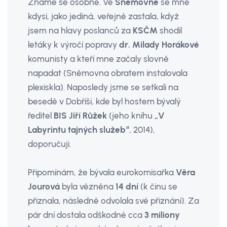
Známe se osobně. Ve
Sněmovně
se mne
kdysi, jako jediná, veřejně zastala, když
jsem na hlavy poslanců za
KSČM
shodil
letáky k výročí popravy
dr. Milady Horákové
komunisty a kteří mne začaly slovně
napadat (Sněmovna obratem instalovala
plexiskla). Naposledy jsme se setkali na
besedě v Dobříši, kde byl hostem bývalý
ředitel
BIS Jiří Růžek
(jeho knihu
„V
Labyrintu tajných služeb“
, 2014),
doporučuji.
Připomínám, že bývala eurokomisařka
Věra
Jourová
byla vězněna
14 dní
(k činu se
přiznala, následně odvolala své přiznání). Za
pár dní dostala odškodné cca
3 miliony