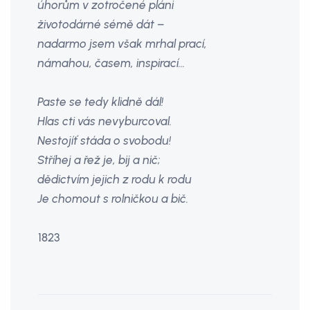
úhorům v zotročené pláni
životodárné sémě dát –
nadarmo jsem však mrhal prací,
námahou, časem, inspirací…
Paste se tedy klidně dál!
Hlas cti vás nevyburcoval.
Nestojíť stáda o svobodu!
Stříhej a řež je, bij a nič;
dědictvím jejich z rodu k rodu
Je chomout s rolničkou a bič.
1823