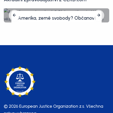
Amerika, země svobody? Občanovi
hrozí pět let vězení, protože před
celníky vymazal vlastní telefon
© 2026 European Justice Organization z.s.
Všechna