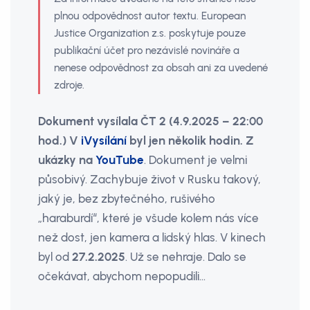
plnou odpovědnost autor textu. European
Justice Organization z.s. poskytuje pouze
publikační účet pro nezávislé novináře a
nenese odpovědnost za obsah ani za uvedené
zdroje.
Dokument vysílala ČT 2 (4.9.2025 – 22:00
hod.) V
iVysílání
byl jen několik hodin. Z
ukázky na
YouTube
. Dokument je velmi
působivý. Zachybuje život v Rusku takový,
jaký je, bez zbytečného, rušivého
„haraburdí“, které je všude kolem nás více
než dost, jen kamera a lidský hlas. V kinech
byl od
27.2.2025
. Už se nehraje. Dalo se
očekávat, abychom nepopudili…