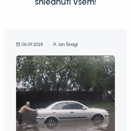
shlédnutí všem!
06.09.2025
Jan Šinágl