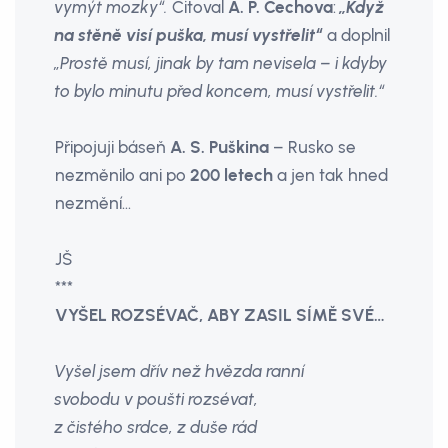
vymýt mozky“.
Citoval
A. P. Čechova
:
„Když
na stěně visí puška, musí vystřelit“
a doplnil
„Prostě musí, jinak by tam nevisela – i kdyby
to bylo minutu před koncem, musí vystřelit.“
Připojuji báseň
A. S. Puškina
– Rusko se
nezměnilo ani po
200 letech
a jen tak hned
nezmění…
JŠ
***
VYŠEL ROZSÉVAČ, ABY ZASIL SÍMĚ SVÉ…
Vyšel jsem dřív než hvězda ranní
svobodu v poušti rozsévat,
z čistého srdce, z duše rád