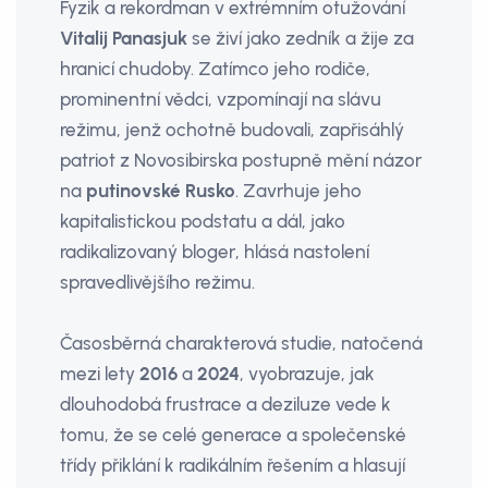
Fyzik a rekordman v extrémním otužování
Vitalij Panasjuk
se živí jako zedník a žije za
hranicí chudoby. Zatímco jeho rodiče,
prominentní vědci, vzpomínají na slávu
režimu, jenž ochotně budovali, zapřisáhlý
patriot z Novosibirska postupně mění názor
na
putinovské Rusko
. Zavrhuje jeho
kapitalistickou podstatu a dál, jako
radikalizovaný bloger, hlásá nastolení
spravedlivějšího režimu.
Časosběrná charakterová studie, natočená
mezi lety
2016
a
2024
, vyobrazuje, jak
dlouhodobá frustrace a deziluze vede k
tomu, že se celé generace a společenské
třídy přiklání k radikálním řešením a hlasují