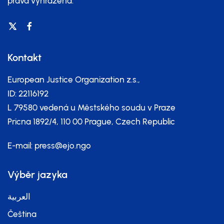
práva vyhrazena.
Kontakt
European Justice Organization z.s.,
ID: 22116192
L 79580 vedená u Městského soudu v Praze
Pricna 1892/4, 110 00 Prague, Czech Republic
E-mail:
press@ejo.ngo
Výběr jazyka
العربية
Čeština