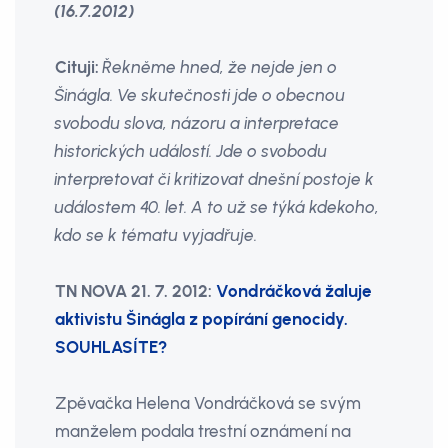
(16.7.2012)
Cituji:
Řekněme hned, že nejde jen o
Šinágla. Ve skutečnosti jde o obecnou
svobodu slova, názoru a interpretace
historických událostí. Jde o svobodu
interpretovat či kritizovat dnešní postoje k
událostem 40. let. A to už se týká kdekoho,
kdo se k tématu vyjadřuje.
TN NOVA 21. 7. 2012:
Vondráčková žaluje
aktivistu Šinágla z popírání genocidy.
SOUHLASÍTE?
Zpěvačka Helena Vondráčková se svým
manželem podala trestní oznámení na