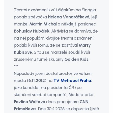
Trestní oznámení kvůli článkům na Šinágla
podala zpěvačka
Helena Vondráčková
, její
manžel
Martin Michal
a někdejší poslanec
Bohuslav Hubálek
. Aktivista se domnívá, že
na něj populární dvojice trestní oznámení
podala kvůli tomu, že se zastával
Marty
Kubišové
. S tou se manželé soudili kvůli
zrušenému turné skupiny
Golden Kids
.
***
Naposledy jsem dostal prostor ve větším
médiu (
6.11.2012
) na
TV Metropol Praha
,
jako kandidát na presidenta ČR (po
skončení volební kampaně). Moderátorka
Pavlína Wolfová
dnes pracuje pro
CNN
PrimaNews
. Dne 30.4.2026 se dopustila (jistě