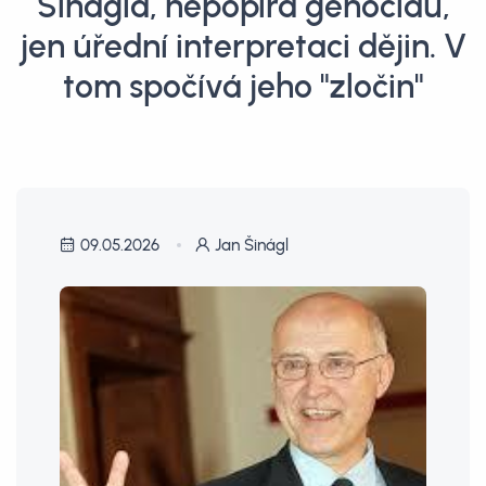
Šinágla, nepopírá genocidu,
jen úřední interpretaci dějin. V
tom spočívá jeho "zločin"
09.05.2026
Jan Šinágl