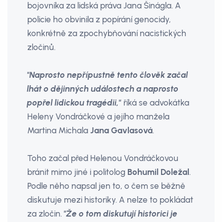
bojovníka za lidská práva Jana Šinágla. A
policie ho obvinila z popírání genocidy,
konkrétně za zpochybňování nacistických
zločinů.
"Naprosto nepřípustně tento člověk začal
lhát o dějinných událostech a naprosto
popřel lidickou tragédii,"
říká se advokátka
Heleny Vondráčkové a jejího manžela
Martina Michala
Jana Gavlasová
.
Toho začal před Helenou Vondráčkovou
bránit mimo jiné i politolog
Bohumil Doležal
.
Podle něho napsal jen to, o čem se běžně
diskutuje mezi historiky. A nelze to pokládat
za zločin.
"Že o tom diskutují historici je