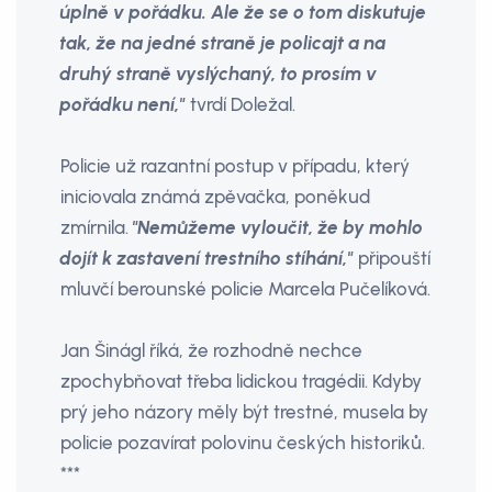
úplně v pořádku. Ale že se o tom diskutuje
tak, že na jedné straně je policajt a na
druhý straně vyslýchaný, to prosím v
pořádku není,"
tvrdí Doležal.
Policie už razantní postup v případu, který
iniciovala známá zpěvačka, poněkud
zmírnila.
"Nemůžeme vyloučit, že by mohlo
dojít k zastavení trestního stíhání,"
připouští
mluvčí berounské policie Marcela Pučelíková.
Jan Šinágl říká, že rozhodně nechce
zpochybňovat třeba lidickou tragédii. Kdyby
prý jeho názory měly být trestné, musela by
policie pozavírat polovinu českých historiků.
***