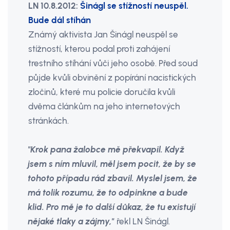
LN 10.8.2012:
Šinágl se stížností neuspěl.
Bude dál stíhán
Známý aktivista Jan Šinágl neuspěl se
stížností, kterou podal proti zahájení
trestního stíhání vůči jeho osobě. Před soud
půjde kvůli obvinění z popírání nacistických
zločinů, které mu policie doručila kvůli
dvěma článkům na jeho internetových
stránkách.
"Krok pana žalobce mě překvapil. Když
jsem s ním mluvil, měl jsem pocit, že by se
tohoto případu rád zbavil. Myslel jsem, že
má tolik rozumu, že to odpinkne a bude
klid. Pro mě je to další důkaz, že tu existují
nějaké tlaky a zájmy,"
řekl LN Šinágl.