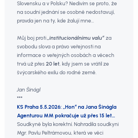
Slovensku a v Polsku? Nedivím se proto, že
na soudní jednání se osobně nedostavují,
pravda jen na ty, kde žalují mne…
Můj boj proti
„institucionálnímu valu“
za
svobodu slova a právo veřejnosti na
informace o veřejných osobách a věcech
trvá už přes
20 let
, kdy jsem se vrátil ze
švýcarského exilu do rodné země.
Jan Šinágl
***
KS Praha 5.5.2026: „Hon“ na Jana Šinágla
Agenturou MM pokračuje už přes 15 let…
Soudkyně byla korektní. Nahradila soudkyni
Mgr. Pavlu Peltrámovou, která ve věci