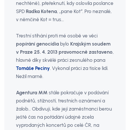
nechtěně), přeřeknutí, kdy oslovila poslance
SPD
Radka Kotena
, „pane Kot“. Pro neznalé,
v němčině Kot = trus…
Trestní stíhání proti mé osobě ve věci
popírání genocídia
bylo
Krajským soudem
v Praze 25. 4. 2013
pravomocně zastaveno
,
hlavně díky skvělé práci zesnulého pana
Tomáše Peciny
. Vykonal práci za tisíce lidí.
Nežil marně.
Agentura MM
stále pokračuje v podávání
podnětů, stížností, trestních oznámení a
žalob… Obdivuji, kde její zaměstnanci berou
ještě čas na pořádání údajně zcela
vyprodaných koncertů po celé ČR, na