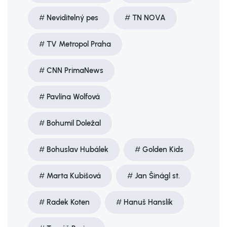
Neviditelný pes
TN NOVA
TV Metropol Praha
CNN PrimaNews
Pavlína Wolfová
Bohumil Doležal
Bohuslav Hubálek
Golden Kids
Marta Kubišová
Jan Šinágl st.
Radek Koten
Hanuš Hanslík