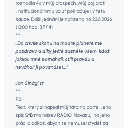
rozhodla 4x v můj prospěch. Můj boj proti
„institucionálnímu valu“ pokračuje i v této
kauze. Další jednání je nařízeno na 23.6.2026
(13:00 hod. B/1/14).
***
„Do chvíle skonu na modré planetě mé
pozdravy a díky ještě zazněte všem, kdož
jakkoli mně pomáhali, ctili pravdu a
neváhali ji povznášet…“
Jan Šinágl st.
***
P.S.
Text, který si napsal můj táta na parte. Jeho
spis
StB
má název
RÁDIO
. Navazuji na jeho
práci a odkaz, abych se nemusel stydět za