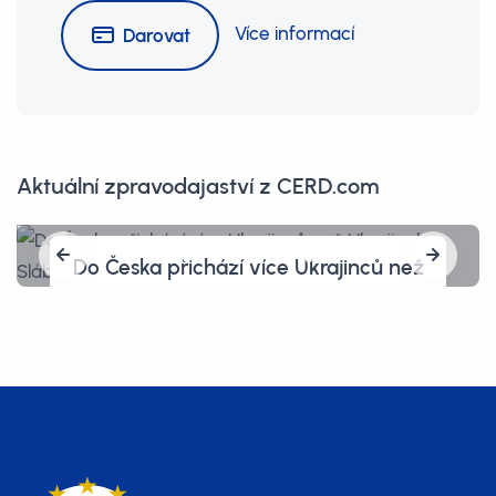
Více informací
Darovat
Aktuální zpravodajaství z CERD.com
Do Česka přichází více Ukrajinců než
Ukrajinek. Slábne tím obrana země
a kde jsou ženy s dětmi?