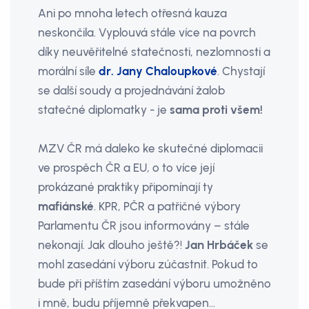
Ani po mnoha letech otřesná kauza
neskončila. Vyplouvá stále více na povrch
díky neuvěřitelné statečnosti, nezlomnosti a
morální síle
dr. Jany Chaloupkové
. Chystají
se další soudy a projednávání žalob
statečné diplomatky - je
sama proti všem!
MZV ČR má daleko ke skutečné diplomacii
ve prospěch ČR a EU, o to více její
prokázané praktiky připomínají ty
mafiánské
. KPR, PČR a patřičné výbory
Parlamentu ČR jsou informovány – stále
nekonají. Jak dlouho ještě?!
Jan Hrbáček
se
mohl zasedání výboru zúčastnit. Pokud to
bude při příštím zasedání výboru umožněno
i mně, budu příjemně překvapen…