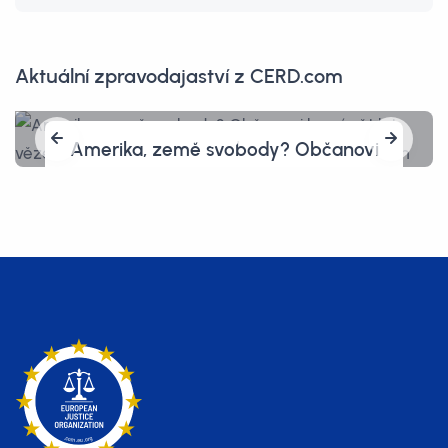
Aktuální zpravodajaství z CERD.com
Amerika, země svobody? Občanovi
hrozí pět let vězení, protože před
celníky vymazal vlastní telefon