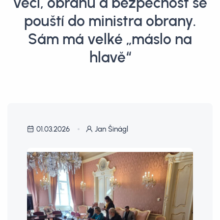
věci, obranu a bezpečnost se
pouští do ministra obrany.
Sám má velké „máslo na
hlavě“
01.03.2026
Jan Šinágl