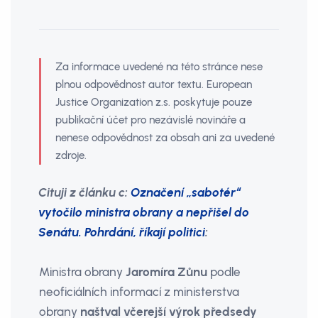
Za informace uvedené na této stránce nese
plnou odpovědnost autor textu. European
Justice Organization z.s. poskytuje pouze
publikační účet pro nezávislé novináře a
nenese odpovědnost za obsah ani za uvedené
zdroje.
Cituji z článku c:
Označení „sabotér“
vytočilo ministra obrany a nepřišel do
Senátu. Pohrdání, říkají politici
:
Ministra obrany
Jaromíra Zůnu
podle
neoficiálních informací z ministerstva
obrany
naštval včerejší výrok předsedy