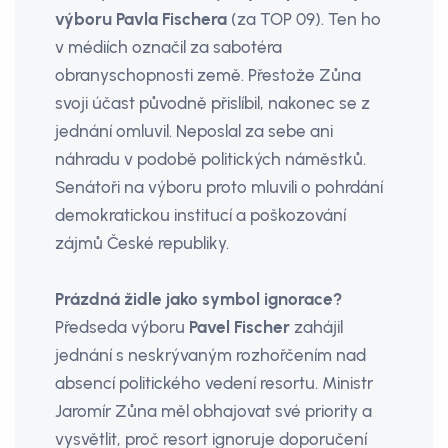
výboru Pavla Fischera
(za TOP 09). Ten ho
v médiích označil za sabotéra
obranyschopnosti země. Přestože Zůna
svoji účast původně přislíbil, nakonec se z
jednání omluvil. Neposlal za sebe ani
náhradu v podobě politických náměstků.
Senátoři na výboru proto mluvili o pohrdání
demokratickou institucí a poškozování
zájmů České republiky.
Prázdná židle jako symbol ignorace?
Předseda výboru
Pavel Fischer
zahájil
jednání s neskrývaným rozhořčením nad
absencí politického vedení resortu. Ministr
Jaromír Zůna měl obhajovat své priority a
vysvětlit, proč resort ignoruje doporučení