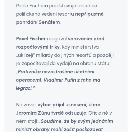
Podle Fischera představuje absence
politického vedení resortu
nepřípustné
pohrdání Senátem
.
Pavel Fischer
reagoval
varováním před
rozpočtovými triky
, kdy ministerstva
„uklízejí“ miliardy do jiných resortů a později
je započítávají do výdajů na obranu státu:
„Protivníka nezastrašíme účetními
operacemi. Vladimír Putin z toho má
legraci.“
Na závěr
výbor přijal usnesení, které
Jaromíra Zůnu tvrdě odsuzuje
. Oficiálně v
něm stojí:
„Soudíme, že by svým jednáním
ministr obrany mohl začít poškozovat