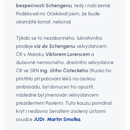
bezpečnosti Schengenu
, tedy i naší země.
Poděkoval mi. Očekával jsem, že bude
okamžitě konat, nekonal.
Týkalo se to nezákonného, lukrativního
prodeje
víz do Schengenu
velvyslancem
ČR v Maroku
Viktorem Lorencem
a
duševně nemocného, dnešního velvyslance
ČR ve SRN
ing. Jiřího Čisteckého
(Rusko ho
přistihlo při pašování léků na českou
ambasádu, byl donucen ho opustit,
následně byl jmenován velvyslancem
prezidentem Pavlem). Tuto kauzu pomáhal
krýt i nedávno Senátem zvolený ústavní
soudce
JUDr. Martin Smolka.