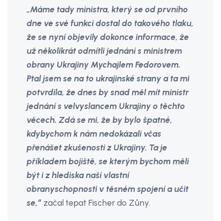
„Máme tady ministra, který se od prvního
dne ve své funkci dostal do takového tlaku,
že se nyní objevily dokonce informace, že
už několikrát odmítli jednání s ministrem
obrany Ukrajiny Mychajlem Fedorovem.
Ptal jsem se na to ukrajinské strany a ta mi
potvrdila, že dnes by snad měl mít ministr
jednání s velvyslancem Ukrajiny o těchto
věcech. Zdá se mi, že by bylo špatné,
kdybychom k nám nedokázali včas
přenášet zkušenosti z Ukrajiny. Ta je
příkladem bojiště, se kterým bychom měli
být i z hlediska naší vlastní
obranyschopnosti v těsném spojení a učit
se,“
začal tepat Fischer do Zůny.