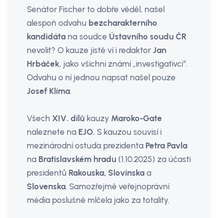
Senátor Fischer to dobře věděl, našel
alespoň odvahu
bezcharakterního
kandidáta
na soudce
Ústavního soudu ČR
nevolit? O kauze jistě ví i redaktor
Jan
Hrbáček
, jako všichni známí „investigativci“.
Odvahu o ní jednou napsat našel pouze
Josef Klíma
.
Všech
XIV. dílů
kauzy
Maroko-Gate
naleznete na
EJO.
S kauzou souvisí i
mezinárodní ostuda prezidenta
Petra Pavla
na
Bratislavském hradu
(1.10.2025) za účasti
presidentů
Rakouska, Slovinska
a
Slovenska
. Samozřejmě veřejnoprávní
média poslušně mlčela jako za totality.