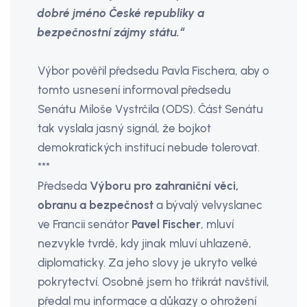
dobré jméno České republiky a
bezpečnostní zájmy státu.“
Výbor pověřil předsedu Pavla Fischera, aby o
tomto usnesení informoval předsedu
Senátu Miloše Vystrčila (ODS). Část Senátu
tak vyslala jasný signál, že bojkot
demokratických institucí nebude tolerovat.
***
Předseda
Výboru pro zahraniční věci,
obranu a bezpečnost
a bývalý velvyslanec
ve Francii senátor
Pavel Fischer
, mluví
nezvykle tvrdě, kdy jinak mluví uhlazeně,
diplomaticky. Za jeho slovy je ukryto velké
pokrytectví. Osobně jsem ho třikrát navštívil,
předal mu informace a důkazy o ohrožení