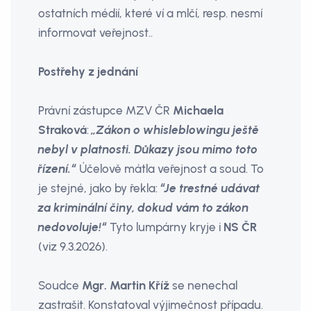
ostatních médií, které ví a mlčí, resp. nesmí
informovat veřejnost..
Postřehy z jednání
Právní zástupce MZV ČR
Michaela
Straková
:
„Zákon o whisleblowingu ještě
nebyl v platnosti. Důkazy jsou mimo toto
řízení.“
Účelově mátla veřejnost a soud. To
je stejné, jako by řekla:
“Je trestné udávat
za kriminální činy, dokud vám to zákon
nedovoluje!“
Tyto lumpárny kryje i
NS ČR
(viz 9.3.2026).
Soudce
Mgr. Martin Kříž
se nenechal
zastrašit. Konstatoval výjimečnost případu.