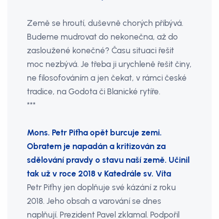
Země se hroutí, duševně chorých přibývá.
Budeme mudrovat do nekonečna, až do
zasloužené konečné? Času situaci řešit
moc nezbývá. Je třeba ji urychleně řešit činy,
ne filosofováním a jen čekat, v rámci české
tradice, na Godota či Blanické rytíře.
***
Mons. Petr Piťha opět burcuje zemi.
Obratem je napadán a kritizován za
sdělování pravdy o stavu naší země. Učinil
tak už v roce 2018 v Katedrále sv. Víta
Petr Piťhy jen doplňuje své kázání z roku
2018. Jeho obsah a varování se dnes
naplňují. Prezident Pavel zklamal. Podpořil