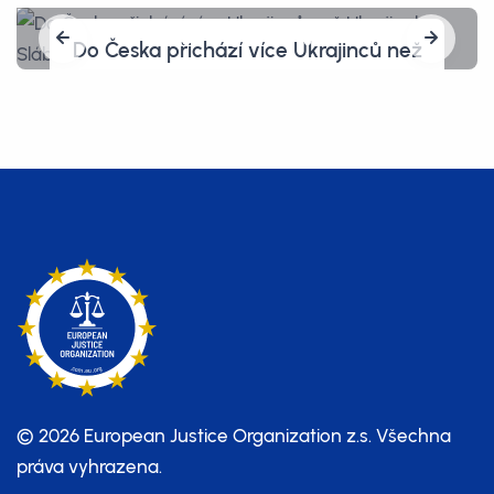
Amerika, země svobody? Občanovi
hrozí pět let vězení, protože před
celníky vymazal vlastní telefon
© 2026 European Justice Organization z.s.
Všechna
práva vyhrazena.