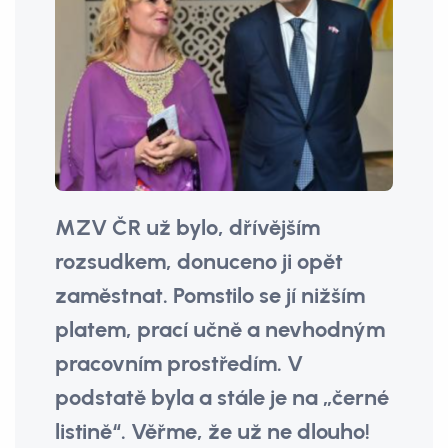
MZV ČR už bylo, dřívějším
rozsudkem, donuceno ji opět
zaměstnat. Pomstilo se jí nižším
platem, prací učně a nevhodným
pracovním prostředím. V
podstatě byla a stále je na „černé
listině“. Věřme, že už ne dlouho!