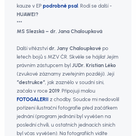
kauze v EP
podrobně psal
. Rodí se další -
HUAWEI?
***
MS Slezská – dr. Jana Chaloupková
Další vítězství
dr. Jany Chaloupkové
po
letech bojů s MZV ČR. Skvěle se hájila! Jejím
právním zástupcem byl
JUDr. Kristian Léko
(zvukové záznamy zveřejním později). Její
“destrukce“
, jak zaznělo v soudní síni,
začala v roce
2019
. Připojuji malou
FOTOGALERII
z chodby. Soudce mi nedovolil
pořízení ilustrační fotografie před začátkem
jednání (program jednání byl vyvěšen na
poslední chvíli, u ostatních jednacích síních
byl včas vyvěšen). Na fotografiích vidíte