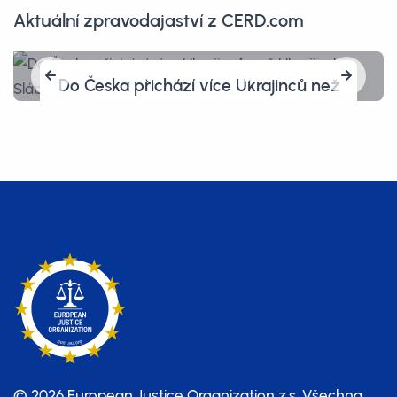
Aktuální zpravodajaství z CERD.com
rajinců než
Amerika, země svobody? O
brana země
hrozí pět let vězení, proto
ětmi?
celníky vymazal vlastní t
© 2026 European Justice Organization z.s.
Všechna