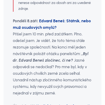
nenese odpovědnost za obsah ani za uvedené
zdroje.
Pondělí 8.září:
Edvard Beneš: Státník, nebo
muž osudových omylů?
Přišel jsem 10 min. před začátkem. Plno,
odešel jsem. Je vidět, že toto téma stále
rezonuje společností. Na konci měl jeden
návštěvník položit otázku panelistům:
„Byl
dr. Edvard Beneš zločinec, či ne?
Jasné
odpovědi se nedočkal? Pro mne byl, kdy v
osudových chvílích země zcela selhal.
Usnadnil nástup zločinného komunistického
systému, kdy nevyužil svých pravomocí a
nejednal v zájmu země.