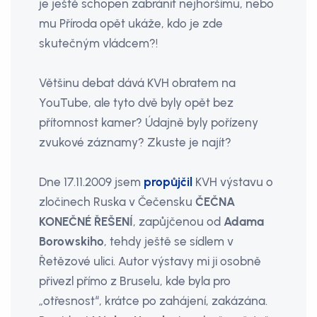
je ještě schopen zabránit nejhoršímu, nebo
mu Příroda opět ukáže, kdo je zde
skutečným vládcem?!
Většinu debat dává KVH obratem na
YouTube, ale tyto dvě byly opět bez
přítomnost kamer? Údajně byly pořízeny
zvukové záznamy? Zkuste je najít?
Dne 17.11.2009 jsem
propůjčil
KVH výstavu o
zločinech Ruska v Čečensku
ČEČNA
KONEČNÉ ŘEŠENÍ
, zapůjčenou od
Adama
Borowskiho
, tehdy ještě se sídlem v
Řetězové ulici. Autor výstavy mi ji osobně
přivezl přímo z Bruselu, kde byla pro
„otřesnost“, krátce po zahájení, zakázána.