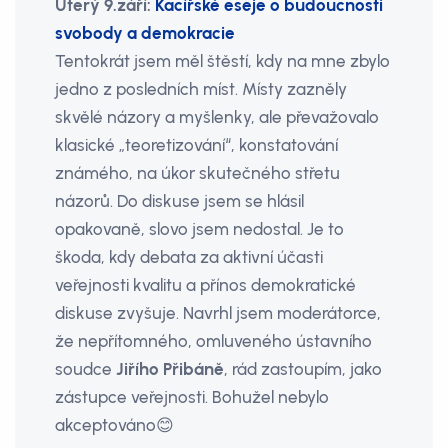
Úterý 9.září:
Kacířské eseje o budoucnosti
svobody a demokracie
Tentokrát jsem měl štěstí, kdy na mne zbylo
jedno z posledních míst. Místy zazněly
skvělé názory a myšlenky, ale převažovalo
klasické „teoretizování“, konstatování
známého, na úkor skutečného střetu
názorů. Do diskuse jsem se hlásil
opakovaně, slovo jsem nedostal. Je to
škoda, kdy debata za aktivní účasti
veřejnosti kvalitu a přínos demokratické
diskuse zvyšuje. Navrhl jsem moderátorce,
že nepřítomného, omluveného ústavního
soudce
Jiřího Přibáně
, rád zastoupím, jako
zástupce veřejnosti. Bohužel nebylo
akceptováno😊