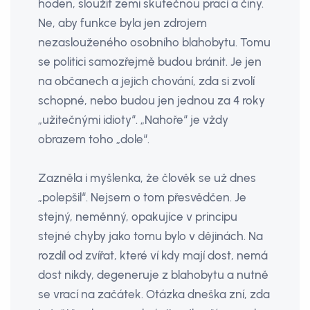
hoden, sloužit zemi skutečnou prací a činy.
Ne, aby funkce byla jen zdrojem
nezaslouženého osobního blahobytu. Tomu
se politici samozřejmě budou bránit. Je jen
na občanech a jejich chování, zda si zvolí
schopné, nebo budou jen jednou za 4 roky
„užitečnými idioty“. „Nahoře“ je vždy
obrazem toho „dole“.
Zazněla i myšlenka, že člověk se už dnes
„polepšil“. Nejsem o tom přesvědčen. Je
stejný, neměnný, opakujíce v principu
stejné chyby jako tomu bylo v dějinách. Na
rozdíl od zvířat, které ví kdy mají dost, nemá
dost nikdy, degeneruje z blahobytu a nutně
se vrací na začátek. Otázka dneška zní, zda