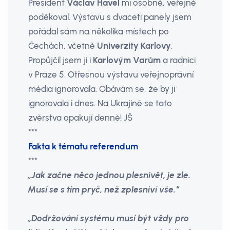
President
Václav Havel
mi osobně, veřejně
poděkoval. Výstavu s dvaceti panely jsem
pořádal sám na několika místech po
Čechách, včetně
Univerzity Karlovy
.
Propůjčil jsem ji i
Karlovým Varům
a radnici
v Praze 5. Otřesnou výstavu veřejnoprávní
média ignorovala. Obávám se, že by ji
ignorovala i dnes. Na Ukrajině se tato
zvěrstva opakují denně! JŠ
***
Fakta k tématu referendum
***
„Jak začne něco jednou plesnivět, je zle.
Musí se s tím pryč, než zplesniví vše.“
„Dodržování systému musí být vždy pro